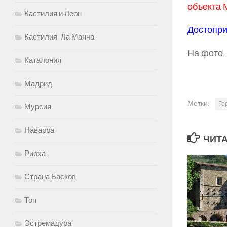
объекта 
Кастилия и Леон
Достопри
Кастилия-Ла Манча
На фото:
Каталония
Мадрид
Метки:
Го
Мурсия
Наварра
ЧИТА
Риоха
Страна Басков
Топ
Эстремадура