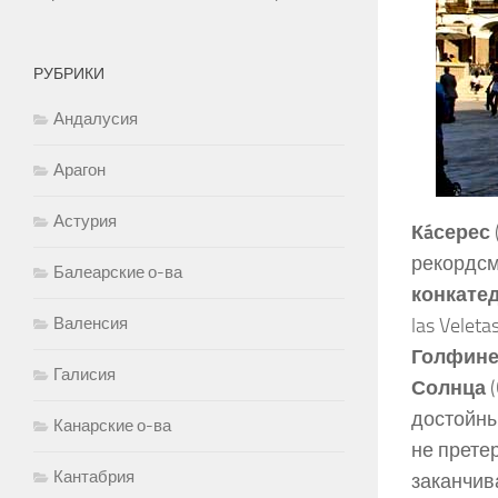
РУБРИКИ
Андалусия
Арагон
Астурия
Кáсерес
рекордсм
Балеарские о-ва
конкате
Валенсия
las Velet
Голфине
Галисия
Солнца
(
достойны
Канарские о-ва
не прете
Кантабрия
заканчив