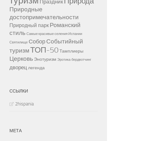
туризм
Природа
Праздник
Природные
достопримечательности
Романский
Природный парк
стиль
Самые красивые селения Испании
Событийный
Собор
Святилище
ТОП-50
туризм
Тамплиеры
Церковь
Энотуризм
Эротика
бердвотчинг
дворец
легенда
ССЫЛКИ
2hispania
МЕТА