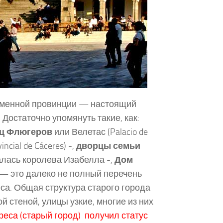
оименной провинции — настоящий
Достаточно упомянуть такие, как:
ц Флюгеров
или Велетас (Palacio de
cial de Cáceres) -,
дворцы семьи
ивалась королева Изабелла -,
Дом
м, — это далеко не полный перечень
са. Общая структура старого города
 стеной, улицы узкие, многие из них
реса (старый город) получил статус