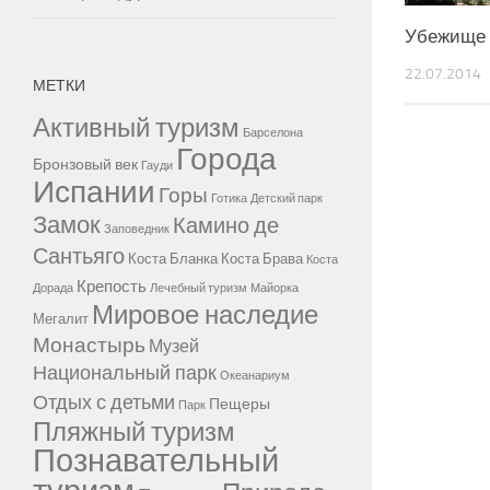
Убежище 
22.07.2014
МЕТКИ
Активный туризм
Барселона
Города
Бронзовый век
Гауди
Испании
Горы
Готика
Детский парк
Замок
Камино де
Заповедник
Сантьяго
Коста Бланка
Коста Брава
Коста
Крепость
Дорада
Лечебный туризм
Майорка
Мировое наследие
Мегалит
Монастырь
Музей
Национальный парк
Океанариум
Отдых с детьми
Пещеры
Парк
Пляжный туризм
Познавательный