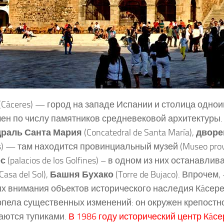
(Cáceres) — город на западе Испании и столица одн
ен по числу памятников средневековой архитектуры. 
драль Санта Мария
(Concatedral de Santa María),
дворе
as) — там находится провинциальный музей (Museo provin
с
(palacios de los Golfines) – в одном из них останавл
Casa del Sol),
Башня Бухако
(Torre de Bujaco). Впроче
х внимания объектов исторического наследия Кáсере
рпела существенных изменений: он окружен крепостной
аются тупиками.
В 1986 году исторический центр Кáсе