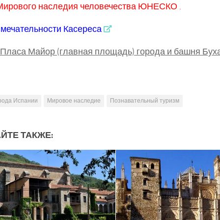
Мирового наследия человечества ЮНЕСКО .
мечательности Касереса
Пласа Майор (главная площадь) города и башня Бух
рода Испании
Мировое наследие
Познавательный туризм
ЙТЕ ТАКЖЕ: