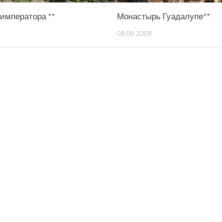
императора **
Монастырь Гуадалупе**
08.06.2009