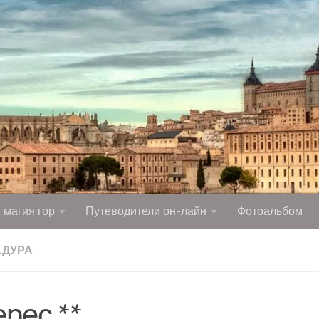
 магия гор
Путеводители он-лайн
Фотоальбом
АДУРА
рес **