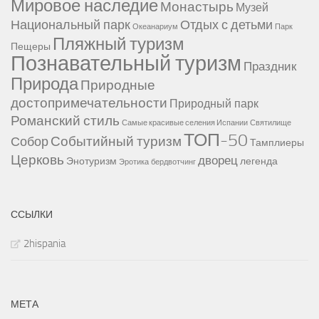
Мировое наследие
Монастырь
Музей
Национальный парк
Отдых с детьми
Океанариум
Парк
Пляжный туризм
Пещеры
Познавательный туризм
Праздник
Природа
Природные
достопримечательности
Природный парк
Романский стиль
Самые красивые селения Испании
Святилище
ТОП-50
Событийный туризм
Собор
Тамплиеры
Церковь
дворец
Энотуризм
легенда
Эротика
бердвотчинг
ССЫЛКИ
2hispania
МЕТА