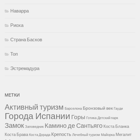
Наварра
Риоха
Страна Басков
Топ
Эстремадура
МЕТКИ
Активный туризм
Бронзовый век
Барселона
Гауди
Города Испании
Горы
Готика
Детский парк
Замок
Камино де Сантьяго
Коста Бланка
Заповедник
Крепость
Коста Брава
Мегалит
Коста Дорада
Лечебный туризм
Майорка