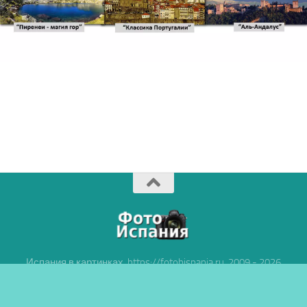
Испания в картинках, https://fotohispania.ru, 2009 - 2026
Powered by
- Разработан в
тема Hueman