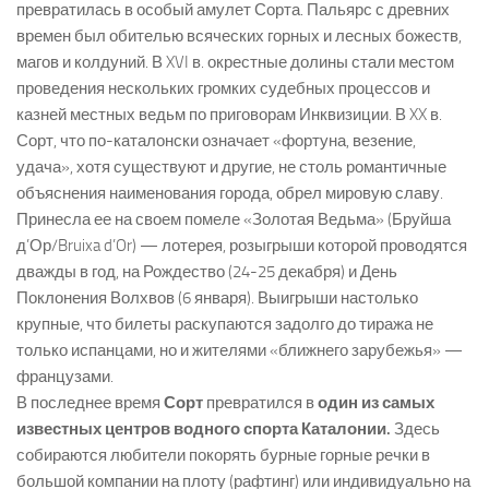
превратилась в особый амулет Сорта. Пальярс с древних
времен был обителью всяческих горных и лесных божеств,
магов и колдуний. В XVI в. окрестные долины стали местом
проведения нескольких громких судебных процессов и
казней местных ведьм по приговорам Инквизиции. В XX в.
Сорт, что по-каталонски означает «фортуна, везение,
удача», хотя существуют и другие, не столь романтичные
объяснения наименования города, обрел мировую славу.
Принесла ее на своем помеле «Золотая Ведьма» (Бруйша
д’Ор/Bruixa d’Or) — лотерея, розыгрыши которой проводятся
дважды в год, на Рождество (24-25 декабря) и День
Поклонения Волхвов (6 января). Выигрыши настолько
крупные, что билеты раскупаются задолго до тиража не
только испанцами, но и жителями «ближнего зарубежья» —
французами.
В последнее время
Сорт
превратился в
один из самых
известных центров водного спорта Каталонии.
Здесь
собираются любители покорять бурные горные речки в
большой компании на плоту (рафтинг) или индивидуально на