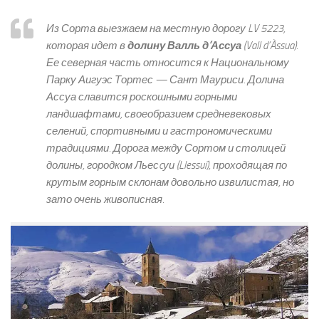
Из Сорта выезжаем на местную дорогу LV 5223,
которая идет в
долину Валль д’Ассуа
(Vall d’Àssua).
Ее северная часть относится к Национальному
Парку Аигуэс Тортес — Сант Мауриси. Долина
Ассуа славится роскошными горными
ландшафтами, своеобразием средневековых
селений, спортивными и гастрономическими
традициями. Дорога между Сортом и столицей
долины, городком Льесcуи (Llessuí), проходящая по
крутым горным склонам довольно извилистая, но
зато очень живописная.