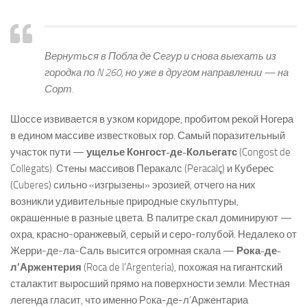
Вернуться в Побла де Сегур и снова выехать из
городка по N 260, но уже в другом направлении — на
Сорт.
Шоссе извивается в узком коридоре, пробитом рекой Ногера
в едином массиве известковых гор. Самый поразительный
участок пути —
ущелье Конгост-де-Кольегатс
(Congost de
Collegats). Стены массивов Перакалс (Peracalç) и Куберес
(Cuberes) сильно «изгрызены» эрозией, отчего на них
возникли удивительные природные скульптуры,
окрашенные в разные цвета. В палитре скал доминируют —
охра, красно-оранжевый, серый и серо-голубой. Недалеко от
Жерри-де-ла-Саль высится огромная скала —
Рока-де-
л’Аржентерия
(Roca de l’Argenteria), похожая на гигантский
сталактит выросший прямо на поверхности земли. Местная
легенда гласит, что именно Рoка-де-л’Аржентариа