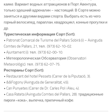
каяке. Вариант водных аттракционов в Порт Авентура,
только здешний адреналин – настоящий. В Сорте можно
заняться и другими видами спорта. Выбрать есть из чего:
горный велосипед, параплан, квадроцикл, конные прогулки и
др.
Туристическая информация Сорт (Sort):
• Patronat Comarcal de Turisme del Pallars Sobirà (i) – Avinguda
Comtes de Pallars, 21, тел.: (973) 62-10-02.
• Ajuntament (i): тел.: (973) 62-00-10.
• Метеорологическая Обсерватория (Observatori
Meteorológic): тел.: (973) 62-07-75.
Рестораны Сорт (Sort):
• Restaurant del hotel Pessets (Carrer de la Piputació, 3).
• &&Fogony (Avinguda de Generalitat, 45).
• Can Punyetes (Carrer de Dr. Carles Pol i Aleu, 4).
• Casa Rateta (Avinguda Comtes del Pallars, 28): традиционные
пироги «кока», выпечка, приличный кофе.