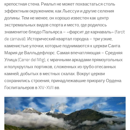
крепостная стена. Риальп не может похвастаться столь
эффектным окружением, как Льессуи и другие селения
долины. Тем не менее, он хорошо известен как центр
экстремальных видов спорта и место, где родилось
знаменитое блюдо Пальярса – «фарсит де карнаваль» (farcit
de carnaval). Исторический квартал городка – три узкие,
каменистые улочки, которые поднимаются к церкви Санта
Мария де Валльдефлорс. Самая впечатляющая – Средняя
Улица (Carrer del Mig), с мрачными аркадами прямоугольных
и полукруглых портиков, сложенных из грубо отесанных
камней, добытых в местных скалах. Вокруг церкви
сохранились строения, принадлежавшие приорату Ордена
Госпитальеров в XIV-XVII вв.