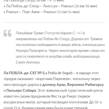
Ла Побла де Сегур (58 км/1 ч.10 мин)
• Ла Побла-де-Сегур – Льессуи – Риальп (26 км/36 мин)
• Риальп – Порт Аине – Риальп (32 км/54 мин)
Покидаем Тремп (Tremp) по дороге С-147 в
направлении на Побла-де-Сегур. Дорога от Тремпа
постепенно поднимается вверх вдоль течения реки
Ногера Пальяреса. Через некоторое время слева от
шоссе появляется голубая гладь водохранилища
Сант Антони.
Ла ПОБЛА-де-СЕГУР
(La Pobla de Segur)
– в народе этот
городок называют «воротами Пиренеев», поскольку через
него проходит дорога в
долину Аран,
Верхнюю Рибагорсу
и
Пальярс Собира
. Этот живописный туристический центр
известен своим праздником Феста де Риерс (первое
воскресенье июля), который посвящен плотогонам. До 30-х
годов XX в. бурная горная река была единственной