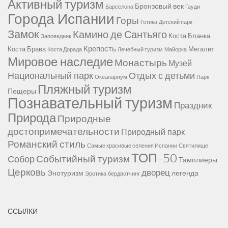
Активный туризм
Бронзовый век
Барселона
Гауди
Города Испании
Горы
Готика
Детский парк
Замок
Камино де Сантьяго
Коста Бланка
Заповедник
Крепость
Коста Брава
Мегалит
Коста Дорада
Лечебный туризм
Майорка
Мировое наследие
Монастырь
Музей
Национальный парк
Отдых с детьми
Океанариум
Парк
Пляжный туризм
Пещеры
Познавательный туризм
Праздник
Природа
Природные
достопримечательности
Природный парк
Романский стиль
Самые красивые селения Испании
Святилище
ТОП-50
Событийный туризм
Собор
Тамплиеры
Церковь
дворец
Энотуризм
легенда
Эротика
бердвотчинг
ССЫЛКИ