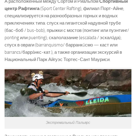
А расположенный между Сортом и Риальпом
Спортивный
центр Рафтинга
(Sport Center Rafting), филиал Порт-Айне,
специализируется на разнообразных горных и водных
приключениях типа: спуск на гигантской надувной трубе
(бас-боб / bus-bob); прыжки с мостов (понтинг или пуэнтинг/
ponting или puenting); скалолазание (escalada / эскалáда);
спуск в овраги (barranquismo/ барранкúсмо — каст или
barrancs/баррáнкс-кат.), а также организации экскурсий в
Национальный Парк Айгуэс Тортес-Сант Мауриси.
Экстремальный Пальярс