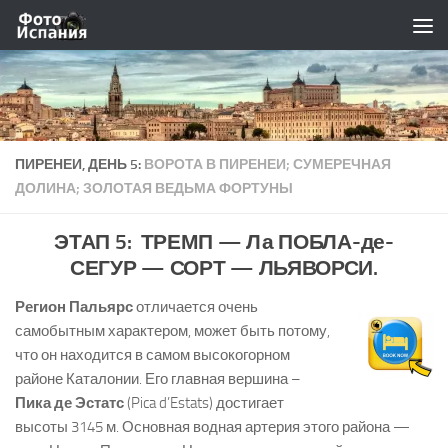
Skip to content
ПИРЕНЕИ, ДЕНЬ 5:
ВОРОТА В ПИРЕНЕИ; СУМЕРЕЧНАЯ
ДОЛИНА; ЗОЛОТАЯ ВЕДЬМА ФОРТУНЫ
ЭТАП 5: ТРЕМП
—
Ла ПОБЛА-де-
СЕГУР — СОРТ
—
ЛЬЯВОРСИ.
Регион Пальярс
отличается очень
самобытным характером, может быть потому,
что он находится в самом высокогорном
районе Каталонии. Его главная вершина –
Пика де Эстатс
(Pica d’Estats) достигает
высоты 3145 м. Основная водная артерия этого района —