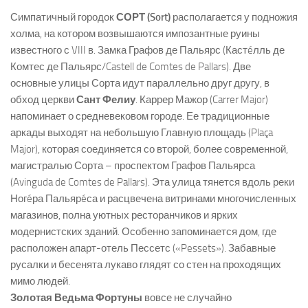
Симпатичный городок
СОРТ (Sort)
располагается у подножия
холма, на котором возвышаются импозантные руины
известного с VIII в. Замка Графов де Пальярс (Кастéлль де
Комтес де Пальярс/Castеll de Comtes de Pallars). Две
основные улицы Сорта идут параллельно друг другу, в
обход церкви
Сант Фелиу
. Каррер Мажор (Carrer Major)
напоминает о средневековом городе. Ее традиционные
аркады выходят на небольшую Главную площадь (Plaça
Major), которая соединяется со второй, более современной,
магистралью Сорта – проспектом Графов Пальярса
(Avinguda de Comtes de Pallars). Эта улица тянется вдоль реки
Ногéра Пальярéса и расцвечена витринами многочисленных
магазинов, полна уютных ресторанчиков и ярких
модернистских зданий. Особенно запоминается дом, где
расположен апарт-отель Пессетс («Pessets»). Забавные
русалки и бесенята лукаво глядят со стен на проходящих
мимо людей.
Золотая Ведьма Фортуны
вовсе не случайно