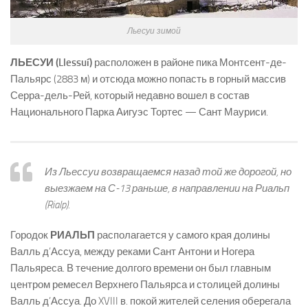
Льесуи зимой
ЛЬЕСУИ (Llessuí)
расположен в районе пика Монтсент-де-
Пальярс (2883 м) и отсюда можно попасть в горный массив
Серра-дель-Рей, который недавно вошел в состав
Национального Парка Аигуэс Тортес — Сант Мауриси.
Из Льессуи возвращаемся назад той же дорогой, но
выезжаем на С-13 раньше, в направлении на Риальп
(Rialp).
Городок
РИАЛЬП
располагается у самого края долины
Валль д’Ассуа, между реками Сант Антони и Ногера
Пальяреса. В течение долгого времени он был главным
центром ремесел Верхнего Пальярса и столицей долины
Валль д’Ассуа. До XVIII в. покой жителей селения оберегала