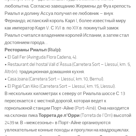
любопытна. Согласно завещанию Жермены де Фуа крепость
Риальп и долину Ассуа получил ее любовник – внук
Фернандо, испанский король Карл I, более известный миру
как император Карл V. С XVI в. по XIX в. покинутый замок
Риальп считался владением королей Испании, а затем стал
достоянием города…
Рестораны Риальп (Rialp):
• El Gall Fer (Avinguda Flora Cadena, 4).
• Restaurant del hostal Vall d´Àssua (Carretera Sort – Llessuí, km. 5,
Altrón): традиционная домашняя кухня.
• Casa Joana (Carretera Sort – Llessuí, km.10, Bernuí).
• El Pigal/Can Kiko (Carretera Sort – Llessuí, km.15, Llessuí).
В нескольких километрах к северу от Риальпа шоссе С 13
пересекается с местной дорогой, которая ведет к
горнолыжной станции Порт-Айне (Port-Ainé). Она находится
на склонах пика
Торрета де л’Орри
(Torreta de l´Orri) высотой
2439 м. В «межсезонье» в Порт-Айне организуются
увлекательные конные походы и прогулки на квадроциклах.