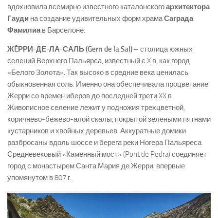
вдохновила всемирно известного каталонского
архитектора
Гауди
на создание удивительных форм храма
Саграда
Фамилиа
в Барселоне.
ЖÉРРИ-ДЕ-ЛА-САЛЬ (Gerri de la Sal)
– столица южных
селений Верхнего Пальярса, известный с X в. как город
«Белого Золота». Так высоко в средние века ценилась
обыкновенная соль. Именно она обеспечивала процветание
Жерри со времен иберов до последней трети XX в.
Живописное селение лежит у подножия трехцветной,
коричнево-бежево-алой скалы, покрытой зелеными пятнами
кустарников и хвойных деревьев. Аккуратные домики
разбросаны вдоль шоссе и берега реки Ногера Пальяреса.
Средневековый «Каменный мост» (Pont de Pedra) соединяет
город с монастырем Санта Мария де Жерри, впервые
упомянутом в 807 г.