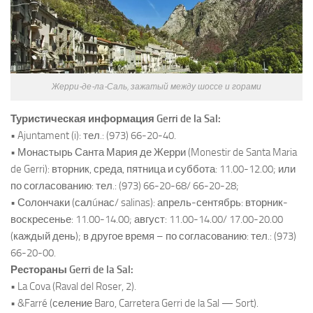
Жерри-де-ла-Саль, зажатый между шоссе и горами
Туристическая информация Gerri de la Sal:
• Ajuntament (i): тел.: (973) 66-20-40.
• Монастырь Санта Мария де Жерри (Monestir de Santa Maria
de Gerri): вторник, среда, пятница и суббота: 11.00-12.00; или
по согласованию: тел.: (973) 66-20-68/ 66-20-28;
• Солончаки (салúнас/ salinas): апрель-сентябрь: вторник-
воскресенье: 11.00-14.00; август: 11.00-14.00/ 17.00-20.00
(каждый день); в другое время – по согласованию: тел.: (973)
66-20-00.
Рестораны Gerri de la Sal:
• La Cova (Raval del Roser, 2).
• &Farré (селение Baro, Carretera Gerri de la Sal — Sort).