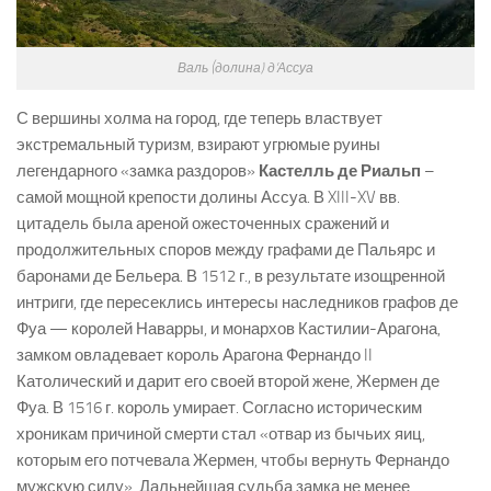
Валь (долина) д’Ассуа
С вершины холма на город, где теперь властвует
экстремальный туризм, взирают угрюмые руины
легендарного «замка раздоров»
Кастелль де Риальп
–
самой мощной крепости долины Ассуа. В XIII-XV вв.
цитадель была ареной ожесточенных сражений и
продолжительных споров между графами де Пальярс и
баронами де Бельера. В 1512 г., в результате изощренной
интриги, где пересеклись интересы наследников графов де
Фуа — королей Наварры, и монархов Кастилии-Арагона,
замком овладевает король Арагона Фернандо II
Католический и дарит его своей второй жене, Жермен де
Фуа. В 1516 г. король умирает. Согласно историческим
хроникам причиной смерти стал «отвар из бычьих яиц,
которым его потчевала Жермен, чтобы вернуть Фернандо
мужскую силу». Дальнейшая судьба замка не менее