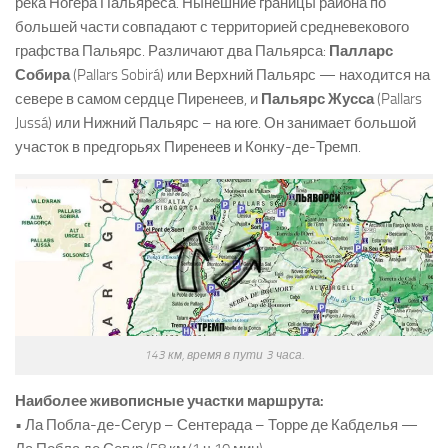
река Ногера Пальяреса. Нынешние границы района по
большей части совпадают с территорией средневекового
графства Пальярс. Различают два Пальярса:
Палларс
Собира
(Pallars Sobirá) или Верхний Пальярс — находится на
севере в самом сердце Пиренеев, и
Пальярс Жусса
(Pallars
Jussá) или Нижний Пальярс – на юге. Он занимает большой
участок в предгорьях Пиренеев и Конку-де-Тремп.
143 км, время в пути 3 часа.
Наиболее живописные участки маршрута:
• Ла Побла-де-Сегур – Сентерада – Торре де Кабделья —