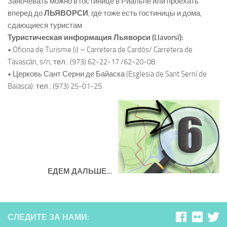
Заночевать можно в гостинице в Риальпе или проехать
вперед до
ЛЬЯВОРСИ
, где тоже есть гостиницы и дома,
сдающиеся туристам.
Туристическая информация Льяворси (Llavorsí):
• Oficina de Turisme (i) – Carretera de Cardós/ Carretera de
Tavascán, s/n, тел.: (973) 62-22-17 /62-20-08.
• Церковь Сант Серни де Байаска (Esglesia de Sant Serní de
Baiasca): тел.: (973) 25-01-25
ЕДЕМ ДАЛЬШЕ…
СЛЕДИТЕ ЗА НАМИ: