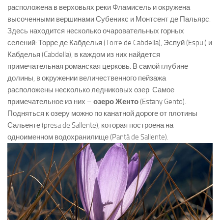
расположена в верховьях реки Фламисель и окружена
высоченными вершинами Субеникс и Монтсент де Пальярс.
Здесь находится несколько очаровательных горных
селений: Торре де Кабделья (Torre de Cabdella), Эспуй (Espui) и
Кабделья (Cabdella), в каждом из них найдется
примечательная романская церковь. В самой глубине
долины, в окружении величественного пейзажа
расположены несколько ледниковых озер. Самое
примечательное из них –
озеро Женто
(Estany Gento).
Подняться к озеру можно по канатной дороге от плотины
Сальенте (presa de Sallente), которая построена на
одноименном водохранилище (Pantà de Sallente).