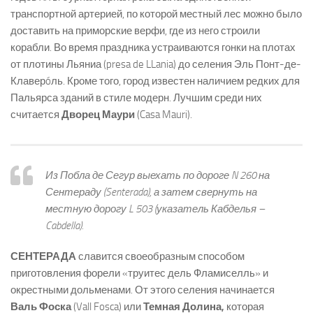
транспортной артерией, по которой местный лес можно было
доставить на приморские верфи, где из него строили
корабли. Во время праздника устраиваются гонки на плотах
от плотины Льяниа (presa de LLania) до селения Эль Понт-де-
Клаверóль. Кроме того, город известен наличием редких для
Пальярса зданий в стиле модерн. Лучшим среди них
считается
Дворец Маури
(Casa Mauri).
Из Побла де Сегур выехать по дороге N 260 на
Сентераду (Senterada)
, а затем свернуть на
местную дорогу L 503 (указатель Кабделья –
Cabdella).
СЕНТЕРАДА
славится своеобразным способом
приготовления форели «труитес дель Фламиселль» и
окрестными дольменами. От этого селения начинается
Валь Фоска
(Vall Fosca) или
Темная Долина,
которая