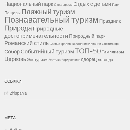
Национальный парк
Отдых с детьми
Океанариум
Парк
Пляжный туризм
Пещеры
Познавательный туризм
Праздник
Природа
Природные
достопримечательности
Природный парк
Романский стиль
Самые красивые селения Испании
Святилище
ТОП-50
Событийный туризм
Собор
Тамплиеры
Церковь
дворец
Энотуризм
легенда
Эротика
бердвотчинг
ССЫЛКИ
2hispania
МЕТА
Войти