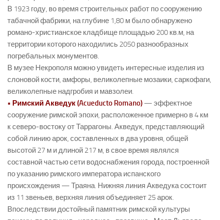
В 1923 году, во время строительных работ по сооружению
табачной фабрики, на глубине 1,80 м было обнаружено
романо-христианское кладбище площадью 200 кв.м, на
территории которого находились 2050 разнообразных
погребальных монументов.
В музее Некрополя можно увидеть интересные изделия из
слоновой кости, амфоры, великолепные мозаики, саркофаги,
великолепные надгробия и мавзолеи.
• Римский Акведук (Acueducto Romano)
— эффектное
сооружение римской эпохи, расположенное примерно в 4 км
к северо-востоку от Таррагоны. Акведук, представляющий
собой линию арок, составленных в два уровня, общей
высотой 27 м и длиной 217 м, в свое время являлся
составной частью сети водоснабжения города, построенной
по указанию римского императора испанского
происхождения — Траяна. Нижняя линия Акведука состоит
из 11 звеньев, верхняя линия объединяет 25 арок.
Впоследствии достойный памятник римской культуры