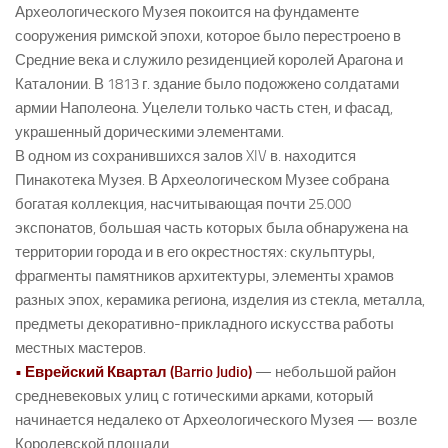
Археологического Музея покоится на фундаменте
сооружения римской эпохи, которое было перестроено в
Средние века и служило резиденцией королей Арагона и
Каталонии. В 1813 г. здание было подожжено солдатами
армии Наполеона. Уцелели только часть стен, и фасад,
украшенный дорическими элементами.
В одном из сохранившихся залов XIV в. находится
Пинакотека Музея. В Археологическом Музее собрана
богатая коллекция, насчитывающая почти 25.000
экспонатов, большая часть которых была обнаружена на
территории города и в его окрестностях: скульптуры,
фрагменты памятников архитектуры, элементы храмов
разных эпох, керамика региона, изделия из стекла, металла,
предметы декоративно-прикладного искусства работы
местных мастеров.
• Еврейский Квартал (Barrio Judio)
— небольшой район
средневековых улиц с готическими арками, который
начинается недалеко от Археологического Музея — возле
Королевской площади.