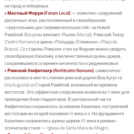
на город и побережье.
• Местный Форум (Forum Local)
— комплекс сооружений
различных эпох, расположенный в своеобразном
«треугольнике достопримечательностей» за Новой
Рамблой. Его углы венчают: Рынок (Mercat), Римский Театр
(Teatro Romano) и арена «Площадь Отважных» (Plaza de
Bravos). Cо стороны Римских стен на Форуме можно увидеть
своеобразную базилику и величественные руины домов,
сохранившиеся со времен античности и средневековья.
• Римский Амфитеатр (Amfiteatro Romano)
, символично
расположен в месте слияния римской дороги Виа Аугуста
(Via Augusta) cо Старой Рамблой, возникшей во времена
вестготов. Это эффектное сооружение возвели во II веке для
проведения боев гладиаторов. В центральной части
Амфитеатра сохранилось основание базилики, построенной
вестготами во второй половине VI века н.э. На фундаменте
базилики сохранились руины церкви XII века в романо-
готическом стиле — Iglesia de Santa Maria de Milagro.