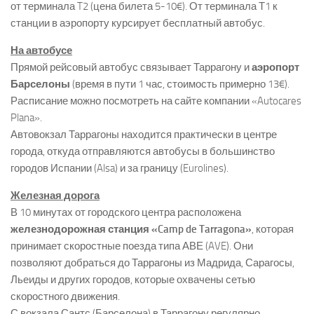
от терминала T2 (цена билета 5-10€). От терминала Т1 к
станции в аэропорту курсирует бесплатный автобус.
На автобусе
Прямой рейсовый автобус связывает Таррагону и
аэропорт
Барселоны
(время в пути 1 час, стоимость примерно 13€).
Расписание можно посмотреть на сайте компании «Autocares
Plana».
Автовокзал Таррагоны находится практически в центре
города, откуда отправляются автобусы в большинство
городов Испании (Alsa) и за границу (Eurolines).
Железная дорога
В 10 минутах от городского центра расположена
железнодорожная станция «Camp de Tarragona»
, которая
принимает скоростные поезда типа АВЕ (AVE). Они
позволяют добраться до Таррагоны из Мадрида, Сарагосы,
Льеиды и других городов, которые охвачены сетью
скоростного движения.
С вокзала Сантс (Барселона) в Таррагону регулярно