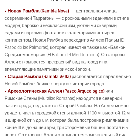
• Новая Рамбла (Rambla Nova)
— центральная улица
современной Таррагоны — с роскошными зданиями в стиле
модерн, барокко и неоклассицизм, уютными скверами,
садами и парками, фонтаном с аллегориями четырех
континентом. Новая Рамбла переходит в Аллею Пальм (El
Paseo de las Palmeras), которая известна также как «Балкон
Средиземноморья» (El Balcon del Mediterraneo). Со стороны
Аллеи открывается прекрасный вид на город и на
впечатляющие памятники римской эпохи.
• Старая Рамбла (Rambla Vella)
располагается параллельно
Новой Рамбле, ближе к порту и к истории города.
• Археологическая Аллея (Paseo Arqueologico)
или
Римские Стены (Murallas Romanas) находится в северной
части города, недалеко от Старой Рамблы. На Аллее можно
увидеть часть городской стены длиной 1100 м, высотой 12 м
и шириной от 4 до 6 м, которая была построена римлянами в
конце III в. до нашей эры, три сторожевые башни, портал и 5
ворот. Со стороны Аллеи открывается замечательный вид