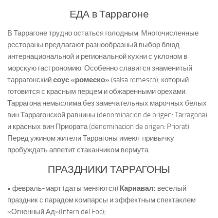
ЕДА в Таррагоне
В Таррагоне трудно остаться голодным. Многочисленные
рестораны предлагают разнообразный выбор блюд
интернациональной и региональной кухни с уклоном в
морскую гастрономию. Особенно славится знаменитый
таррагонский
соус «ромеско»
(salsa romesco), который
готовится с красным перцем и обжаренными орехами.
Таррагона немыслима без замечательных марочных белых
вин Таррагонской равнины (denominacion de origen: Tarragona)
и красных вин Приората (denominacion de origen: Priorat).
Перед ужином жители Таррагоны имеют привычку
пробуждать аппетит стаканчиком вермута.
ПРАЗДНИКИ ТАРРАГОНЫ
• февраль-март (даты меняются)
Карнавал:
веселый
праздник с парадом компарсы и эффектным спектаклем
«Огненный Ад»(Infern del Foc);