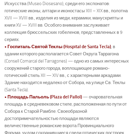
Искусства (Museo Diosesano), среди его экспонатов:
готические иконы, алтари и иконостасы XIII – XIX вв., полотна
XVII — XVIII вв., изделия из меди, керамики, манускрипты и
книги XV — XVIII вв. Особого внимания заслуживает
коллекция брюссельских гобеленов, представленных в 9
сериях.
• Госпиталь Святой Теклы (Hospital de Santa Tecla)
, в
здании которого располагается Совет Округа Таррагона
(Consell Comarcal del Tarragones) — одно из самых интересных
сооружений старого города, воплощающее романо-
готический стиль XII — XIV вв., с характерными аркадами.
Здание находится недалеко от Собора, на улице Св. Теклы
(Santa Tecla).
• Площадь Пальоль (Plaza del Pallol)
— очаровательная
площадь в средневековом стиле, расположенная по пути от
Собора к Старой Рамбле. Своеобразной
достопримечательностью площади являются
величественные романские ворота Провинциального
Форума, чудом сохранившиеся среди готических построек.