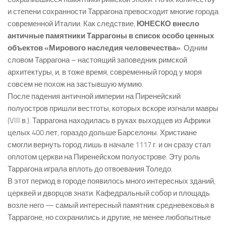
и степени сохранности Таррагона превосходит многие города
современной Италии. Как следствие,
ЮНЕСКО внесло
античные памятники Таррагоны в список особо ценных
объектов «Мирового наследия человечества»
. Одним
словом Таррагона – настоящий заповедник римской
архитектуры, и, в тоже время, современный город у моря
совсем не похож на застывшую мумию.
После падения античной империи на Пиренейский
полуостров пришли вестготы, которых вскоре изгнали мавры
(VIII в.). Таррагона находилась в руках выходцев из Африки
целых 400 лет, гораздо дольше Барселоны. Христиане
смогли вернуть город лишь в начале 1117 г. и он сразу стал
оплотом церкви на Пиренейском полуострове. Эту роль
Таррагона играла вплоть до отвоевания Толедо.
В этот период в городе появилось много интересных зданий,
церквей и дворцов знати. Кафедральный собор и площадь
возле него — самый интересный памятник средневековья в
Таррагоне, но сохранились и другие, не менее любопытные