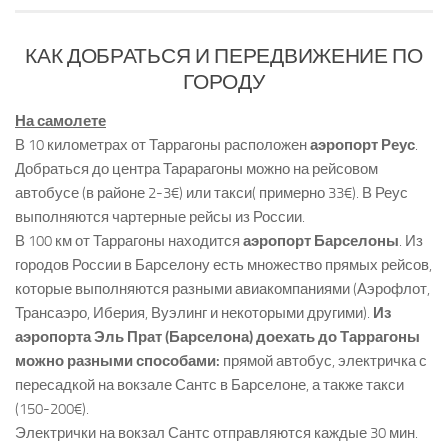
КАК ДОБРАТЬСЯ И ПЕРЕДВИЖЕНИЕ ПО
ГОРОДУ
На самолете
В 10 километрах от Таррагоны расположен
аэропорт Реус
.
Добраться до центра Тарарагоны можно на рейсовом
автобусе (в районе 2-3€) или такси( примерно 33€). В Реус
выполняются чартерные рейсы из России.
В 100 км от Таррагоны находится
аэропорт Барселоны
. Из
городов России в Барселону есть множество прямых рейсов,
которые выполняются разными авиакомпаниями (Аэрофлот,
Трансаэро, Иберия, Вуэлинг и некоторыми другими).
Из
аэропорта Эль Прат (Барселона) доехать до Таррагоны
можно разными способами:
прямой автобус, электричка с
пересадкой на вокзале Сантс в Барселоне, а также такси
(150-200€).
Электрички на вокзал Сантс отправляются каждые 30 мин.