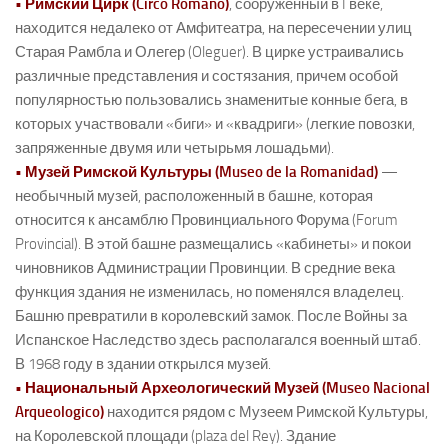
• Римский Цирк (Circo Romano)
, сооруженный в I веке,
находится недалеко от Амфитеатра, на пересечении улиц
Старая Рамбла и Олегер (Oleguer). В цирке устраивались
различные представления и состязания, причем особой
популярностью пользовались знаменитые конные бега, в
которых участвовали «биги» и «квадриги» (легкие повозки,
запряженные двумя или четырьмя лошадьми).
• Музей Римской Культуры (Museo de la Romanidad)
—
необычный музей, расположенный в башне, которая
относится к ансамблю Провинциального Форума (Forum
Provincial). В этой башне размещались «кабинеты» и покои
чиновников Администрации Провинции. В средние века
функция здания не изменилась, но поменялся владелец.
Башню превратили в королевский замок. После Войны за
Испанское Наследство здесь располагался военный штаб.
В 1968 году в здании открылся музей.
• Национальный Археологический Музей (Museo Nacional
Arqueologico)
находится рядом с Музеем Римской Культуры,
на Королевской площади (plaza del Rey). Здание