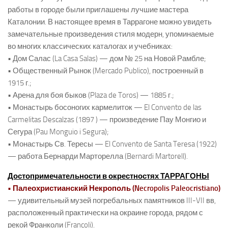
работы в городе были приглашены лучшие мастера
Каталонии. В настоящее время в Таррагоне можно увидеть
замечательные произведения стиля модерн, упоминаемые
во многих классических каталогах и учебниках:
• Дом Салас (La Casa Salas) — дом № 25 на Новой Рамбле;
• Общественный Рынок (Mercado Publico), построенный в
1915 г.;
• Арена для боя быков (Plaza de Toros) — 1885 г.;
• Монастырь босоногих кармелиток — El Convento de las
Carmelitas Descalzas (1897 ) — произведение Пау Монгио и
Сегура (Pau Monguio i Segura);
• Монастырь Св. Тересы — El Convento de Santa Teresa (1922)
— работа Бернарди Марторелла (Bernardi Martorell).
Достопримечательности в окрестностях ТАРРАГОНЫ
• Палеохристианский Некрополь (Necropolis Paleocristiano)
— удивительный музей погребальных памятников III-VII вв,
расположенный практически на окраине города, рядом с
рекой Франколи (Francoli).