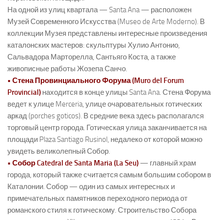
На одной из улиц квартала — Santa Ana — расположен
Музей Современного Искусства (Museo de Arte Moderno). В
коллекции Музея представлены интересные произведения
каталонских мастеров: скульптуры Хулио Антонио,
Сальвадора Марторелла, Сантьяго Коста, а также
живописные работы Жозепа Санчо.
• Стена Провинциального Форума (Muro del Forum
Provincial)
находится в конце улицы Santa Ana. Стена Форума
ведет к улице Merceria, улице очаровательных готических
аркад (porches goticos). В средние века здесь располагался
торговый центр города. Готическая улица заканчивается на
площади Plaza Santiago Rusinol, недалеко от которой можно
увидеть великолепный Собор.
• Собор Catedral de Santa Maria (La Seu)
— главный храм
города, который также считается самым большим собором в
Каталонии. Собор — один из самых интересных и
примечательных памятников переходного периода от
романского стиля к готическому. Строительство Собора