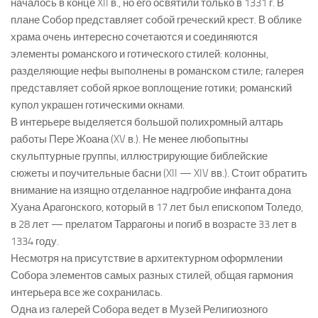
началось в конце XII в., но его освятили только в 1331 г. В
плане Собор представляет собой греческий крест. В облике
храма очень интересно сочетаются и соединяются
элементы романского и готического стилей: колонны,
разделяющие нефы выполнены в романском стиле; галерея
представляет собой яркое воплощение готики; романский
купол украшен готическими окнами.
В интерьере выделяется большой полихромный алтарь
работы Пере Жоана (XV в.). Не менее любопытны
скульптурные группы, иллюстрирующие библейские
сюжеты и поучительные басни (XII — XIV вв.). Стоит обратить
внимание на изящно отделанное надгробие инфанта дона
Хуана Арагонского, который в 17 лет был епископом Толедо,
в 28 лет — прелатом Таррагоны и погиб в возрасте 33 лет в
1334 году.
Несмотря на присутствие в архитектурном оформлении
Собора элементов самых разных стилей, общая гармония
интерьера все же сохранилась.
Одна из галерей Собора ведет в Музей Религиозного