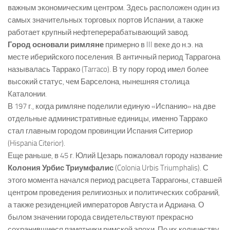
важным экономическим центром. Здесь расположен один из
самых значительных торговых портов Испании, а также
работает крупный нефтеперерабатывающий завод.
Город основали римляне
примерно в III веке до н.э. на
месте иберийского поселения. В античный период Таррагона
называлась Таррако (Tarraco). В ту пору город имел более
высокий статус, чем Барселона, нынешняя столица
Каталонии.
В 197 г., когда римляне поделили единую «Испанию» на две
отдельные административные единицы, именно Таррако
стал главным городом провинции Испания Ситериор
(Hispania Citerior).
Еще раньше, в 45 г. Юлий Цезарь пожаловал городу название
Колония Урбис Триумфалис
(Colonia Urbis Triumphalis). С
этого момента начался период расцвета Таррагоны, ставшей
центром проведения религиозных и политических собраний,
а также резиденцией императоров Августа и Адриана. О
былом значении города свидетельствуют прекрасно
сохранившиеся памятники римской эпохи. По их количеству