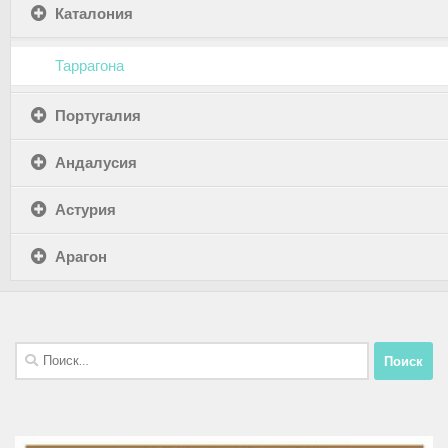
Каталония
Таррагона
Португалия
Андалусия
Астурия
Арагон
Найти: