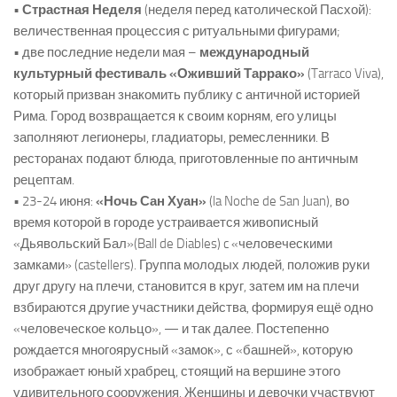
•
Страстная Неделя
(неделя перед католической Пасхой):
величественная процессия с ритуальными фигурами;
• две последние недели мая –
международный
культурный фестиваль
«Оживший Таррако»
(Tarraco Viva),
который призван знакомить публику с античной историей
Рима. Город возвращается к своим корням, его улицы
заполняют легионеры, гладиаторы, ремесленники. В
ресторанах подают блюда, приготовленные по античным
рецептам.
• 23-24 июня:
«Ночь Сан Хуан»
(la Noche de San Juan), во
время которой в городе устраивается живописный
«Дьявольский Бал»(Ball de Diables) c «человеческими
замками» (castellers). Группа молодых людей, положив руки
друг другу на плечи, становится в круг, затем им на плечи
взбираются другие участники действа, формируя ещё одно
«человеческое кольцо», — и так далее. Постепенно
рождается многоярусный «замок», с «башней», которую
изображает юный храбрец, стоящий на вершине этого
удивительного сооружения. Женщины и девочки участвуют