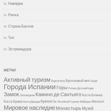
Наварра
Риоха
Страна Басков
Топ
Эстремадура
МЕТКИ
Активный туризм
Бронзовый век
Барселона
Гауди
Города Испании
Горы
Готика
Детский парк
Замок
Камино де Сантьяго
Коста Бланка
Заповедник
Крепость
Коста Брава
Мегалит
Коста Дорада
Лечебный туризм
Майорка
Мировое наследие
Монастырь
Музей