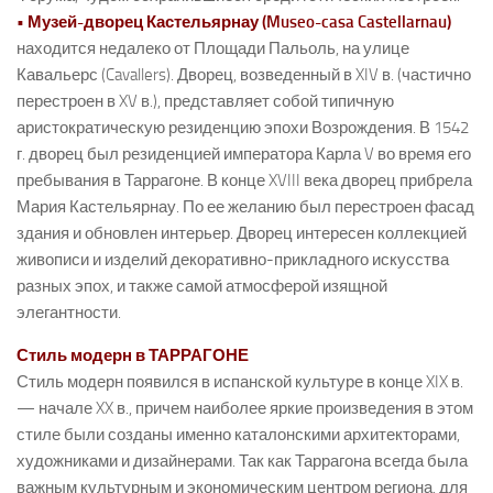
• Музей-дворец Кастельярнау (Museo-casa Castellarnau)
находится недалеко от Площади Пальоль, на улице
Кавальерс (Cavallers). Дворец, возведенный в XIV в. (частично
перестроен в XV в.), представляет собой типичную
аристократическую резиденцию эпохи Возрождения. В 1542
г. дворец был резиденцией императора Карла V во время его
пребывания в Таррагоне. В конце XVIII века дворец прибрела
Мария Кастельярнау. По ее желанию был перестроен фасад
здания и обновлен интерьер. Дворец интересен коллекцией
живописи и изделий декоративно-прикладного искусства
разных эпох, и также самой атмосферой изящной
элегантности.
Стиль модерн в ТАРРАГОНЕ
Стиль модерн появился в испанской культуре в конце XIX в.
— начале XX в., причем наиболее яркие произведения в этом
стиле были созданы именно каталонскими архитекторами,
художниками и дизайнерами. Так как Таррагона всегда была
важным культурным и экономическим центром региона, для