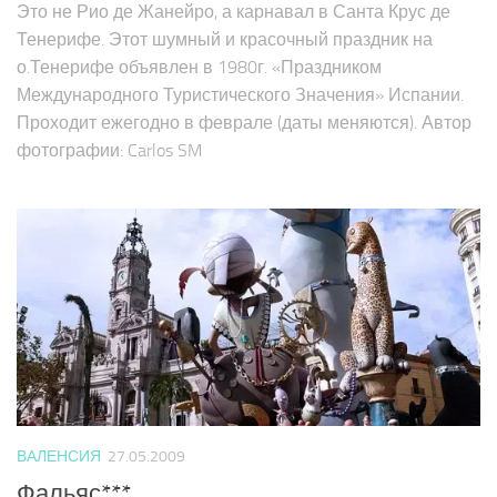
Это не Рио де Жанейро, а карнавал в Санта Крус де
Тенерифе. Этот шумный и красочный праздник на
о.Тенерифе объявлен в 1980г. «Праздником
Международного Туристического Значения» Испании.
Проходит ежегодно в феврале (даты меняются). Автор
фотографии: Carlos SM
ВАЛЕНСИЯ
27.05.2009
Фальяс***