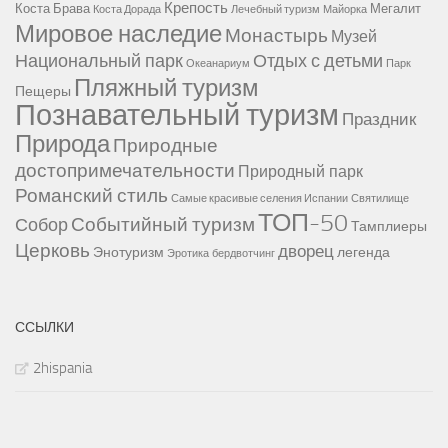
Крепость
Коста Брава
Мегалит
Коста Дорада
Лечебный туризм
Майорка
Мировое наследие
Монастырь
Музей
Национальный парк
Отдых с детьми
Океанариум
Парк
Пляжный туризм
Пещеры
Познавательный туризм
Праздник
Природа
Природные
достопримечательности
Природный парк
Романский стиль
Самые красивые селения Испании
Святилище
ТОП-50
Событийный туризм
Собор
Тамплиеры
Церковь
дворец
Энотуризм
легенда
Эротика
бердвотчинг
ССЫЛКИ
2hispania