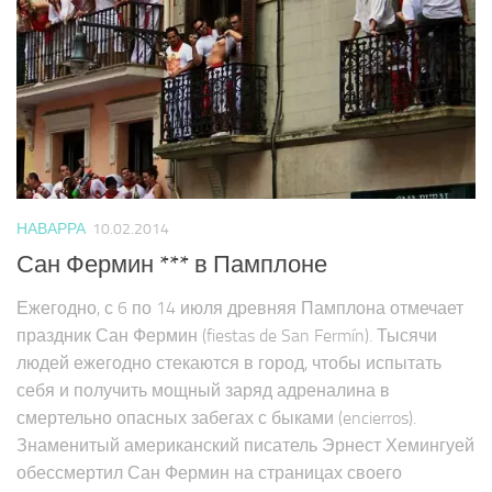
НАВАРРА
10.02.2014
Сан Фермин *** в Памплоне
Ежегодно, с 6 по 14 июля древняя Памплона отмечает
праздник Сан Фермин (fiestas de San Fermín). Тысячи
людей ежегодно стекаются в город, чтобы испытать
себя и получить мощный заряд адреналина в
смертельно опасных забегах с быками (encierros).
Знаменитый американский писатель Эрнест Хемингуей
обессмертил Сан Фермин на страницах своего