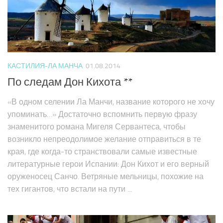
КАСТИЛИЯ-ЛА МАНЧА
01.08.2014
По следам Дон Кихота **
«В одном селении Ла Манчи, название которого не хочу
упоминать…» Достаточно вспомнить первую фразу
знаменитого романа Мигеля Сервантеса, чтобы
возникло непреодолимое желание отправиться в те
края, где когда-то странствовали самые известные
литературные герои Испании: Дон Кихот и его верный
оруженосец Санчо. Ветряные мельницы, похожие на
тех гигантов, что встали на пути ...