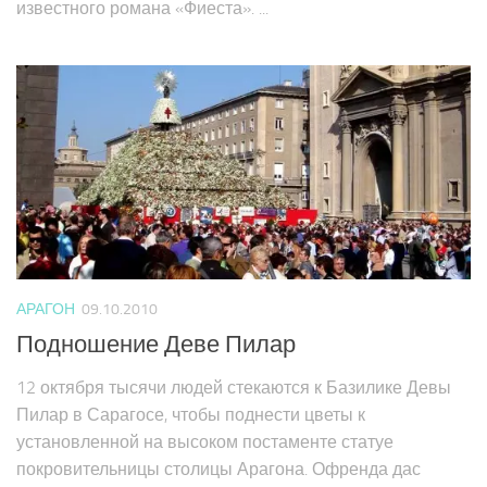
известного романа «Фиеста». ...
АРАГОН
09.10.2010
Подношение Деве Пилар
12 октября тысячи людей стекаются к Базилике Девы
Пилар в Сарагосе, чтобы поднести цветы к
установленной на высоком постаменте статуе
покровительницы столицы Арагона. Офренда дас