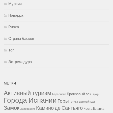
Мурсия
Наварра
Риоха
Страна Басков
Топ
Эстремадура
МЕТКИ
Активный туризм
Бронзовый век
Барселона
Гауди
Города Испании
Горы
Готика
Детский парк
Замок
Камино де Сантьяго
Коста Бланка
Заповедник