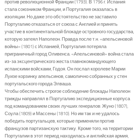
против революционной Франции (1793). В 1796 г. Испания
стала союзником Франции, и Португалия оказалась в
изоляции. Но даже это обстоятельство не заставило
Португалию отказаться от союза с Англией и принять
участие в континентальной блокаде островного государства,
которую затеял Наполеон. Правда после т.н. «апельсиновой
войны» (1801) с Испанией, Португалия потеряла
приграничный город Оливенса. «Апельсиновой» война стала
из-за эксцентрического жеста главнокомандующего
испанскими войсками, Годоя. Он послал королеве Марии
Луизе корзинку апельсинов, самолично собранных у стен
португальского города Элваша.
Чтобы обеспечить строгое соблюдение блокады Наполеон
трижды направлял в Португалию экспедиционные корпуса
под командованием своих лучших генералов: Жуно (1807),
Соула (1809) и Массены (1810). Но им так и не удалось
победить португальцев, которые применяли против
французов партизанскую тактику. Кроме того, на территории
Португалии в этот период находилась и английская армия,