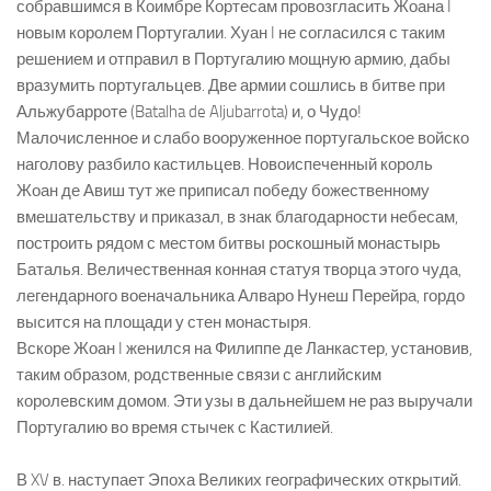
собравшимся в Коимбре Кортесам провозгласить Жоана I
новым королем Португалии. Хуан I не согласился с таким
решением и отправил в Португалию мощную армию, дабы
вразумить португальцев. Две армии сошлись в битве при
Альжубарроте (Batalha de Aljubarrota) и, о Чудо!
Малочисленное и слабо вооруженное португальское войско
наголову разбило кастильцев. Новоиспеченный король
Жоан де Авиш тут же приписал победу божественному
вмешательству и приказал, в знак благодарности небесам,
построить рядом с местом битвы роскошный монастырь
Баталья. Величественная конная статуя творца этого чуда,
легендарного военачальника Алваро Нунеш Перейра, гордо
высится на площади у стен монастыря.
Вскоре Жоан I женился на Филиппе де Ланкастер, установив,
таким образом, родственные связи с английским
королевским домом. Эти узы в дальнейшем не раз выручали
Португалию во время стычек с Кастилией.
В XV в. наступает Эпоха Великих географических открытий.