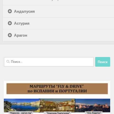
Андалусия
Астурия
Арагон
Найти: