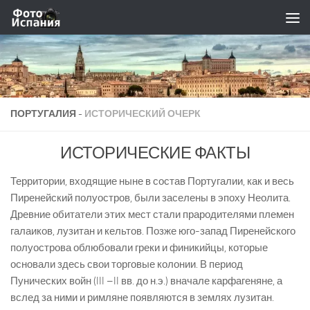
Skip to content
ПОРТУГАЛИЯ -
ИСТОРИЧЕСКИЙ ОЧЕРК
ИСТОРИЧЕСКИЕ ФАКТЫ
Территории, входящие ныне в состав Португалии, как и весь
Пиренейский полуостров, были заселены в эпоху Неолита.
Древние обитатели этих мест стали прародителями племен
галаиков, лузитан и кельтов. Позже юго-запад Пиренейского
полуострова облюбовали греки и финикийцы, которые
основали здесь свои торговые колонии. В период
Пунических войн (III –II вв. до н.э.) вначале карфагеняне, а
вслед за ними и римляне появляются в землях лузитан.