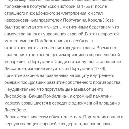
положение в португальской истории. В 1755 г., после
страшного лиссабонского землетрясения, он стал
некоронованным правителем Португалии. Король Жозе I
был так напуган этим ужасным стихийным бедствием, что
самоустранился от управления страной. В этот непростой
момент именно Помбаль принял на себя всю
ответственность за спасение города и страны. Время его
правления стало воплощением принципов «просвещенной
монархии» в Португалии. Среди его заслуг восстановление
Лиссабона, изгнание иезуитов из Португалии (1759),
принятие законов направленных на защиту внутреннего
рынка и поощрявших развитие собственного производства.
Неудивительно, что португальцы называют центр
Лиссабона «Байша Помбалина», а огромный памятник
маркизу возвышается в середине одноименной площади в
Лиссабоне.
Верная союзническим обязательствам, Португалия вошла в
первую коалицию европейских держав, направленную