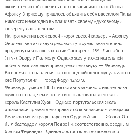
окончательно обеспечить свою независимость от Леона
Афонсу Энрикешу пришлось объявить себя вассалом Папы
Римского и ежегодно выплачивать своему «духовному»
сюзерену дань золотом.
На протяжении всей своей «королевской карьеры» Афонсу
Энрикеш вел активную реконкисту и сумел значительно
продвинуться на юг, захватив Сантарен (1139), Лиссабон
(1147), Эвору и Палмелу. Однако заслуга окончательной
победы над маврами принадлежит его внуку — Фернандо I.
Во время его правления пал последний оплот мусульман на
юге Португалии — город Фару (1249 г.).
Фернандо I умер в 1383 г. не оставив законного наследника
мужского пола, чем и решил воспользоваться его зять —
король Кастилии Хуан I. Однако, португальская знать
отказалась признать его права и объявила своим монархом
Великого магистра рыцарского Ордена Авиш — Жоана. Он
был бастардом короля Педро I и, соответственно, сводным
братом Фернандо I. Данное обстоятельство позволило