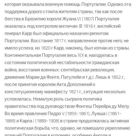
которая оказывала военную помощь Португалии. Однако эта
поддержка дорого стоила жителям страны, так как после
бегства в Бразилию короля Жуана VI (1807) Португалия
оказалась под контролем англичан. В 1816 г. английский
генерал Карр был официально назначен регентом
Португалии. Восстание 1817 г, направленное против него, не
имело успеха, но 1820 г Карр, наконец, был изгнан из страны.
Континентальная Португалия весь XIX в. находилась в
состоянии политической нестабильности (гражданская
война, восстания военных: сентябрьская революция,
движение Марии да Фонте, Патулейи и т.д.). Лишь в 1852 г.,
после принятия королем Акта Дополнений к
конституционному манифесту 1821 г., ситуация несколько
успокоилась. Немалую роль сыграла политика
правительства под руководством Фонтеш Перейра ду Мелу.
Во время правления Педро V (1855-1861), Луиша I (1861-
1889) и Карла I (1889-1908) в стране продолжалась активная
политическая борьба, что, однако, не помешало укреплению
позиций Португалии в колониях, особенно Анголе и