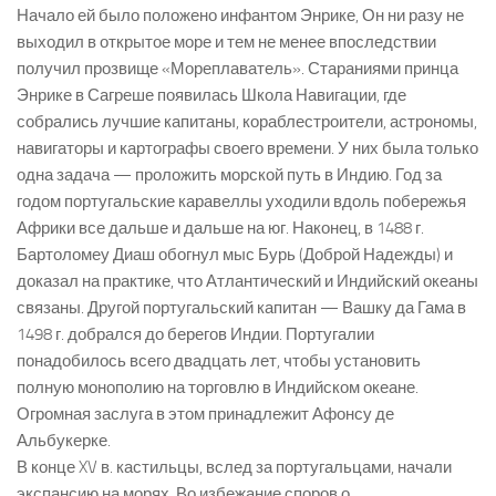
Начало ей было положено инфантом Энрике, Он ни разу не
выходил в открытое море и тем не менее впоследствии
получил прозвище «Мореплаватель». Стараниями принца
Энрике в Сагреше появилась Школа Навигации, где
собрались лучшие капитаны, кораблестроители, астрономы,
навигаторы и картографы своего времени. У них была только
одна задача — проложить морской путь в Индию. Год за
годом португальские каравеллы уходили вдоль побережья
Африки все дальше и дальше на юг. Наконец, в 1488 г.
Бартоломеу Диаш обогнул мыс Бурь (Доброй Надежды) и
доказал на практике, что Атлантический и Индийский океаны
связаны. Другой португальский капитан — Вашку да Гама в
1498 г. добрался до берегов Индии. Португалии
понадобилось всего двадцать лет, чтобы установить
полную монополию на торговлю в Индийском океане.
Огромная заслуга в этом принадлежит Афонсу де
Альбукерке.
В конце XV в. кастильцы, вслед за португальцами, начали
экспансию на морях. Во избежание споров о