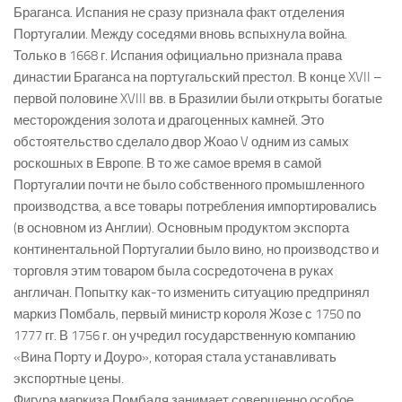
Браганса. Испания не сразу признала факт отделения
Португалии. Между соседями вновь вспыхнула война.
Только в 1668 г. Испания официально признала права
династии Браганса на португальский престол. В конце XVII –
первой половине XVIII вв. в Бразилии были открыты богатые
месторождения золота и драгоценных камней. Это
обстоятельство сделало двор Жоао V одним из самых
роскошных в Европе. В то же самое время в самой
Португалии почти не было собственного промышленного
производства, а все товары потребления импортировались
(в основном из Англии). Основным продуктом экспорта
континентальной Португалии было вино, но производство и
торговля этим товаром была сосредоточена в руках
англичан. Попытку как-то изменить ситуацию предпринял
маркиз Помбаль, первый министр короля Жозе с 1750 по
1777 гг. В 1756 г. он учредил государственную компанию
«Вина Порту и Доуро», которая стала устанавливать
экспортные цены.
Фигура маркиза Помбаля занимает совершенно особое