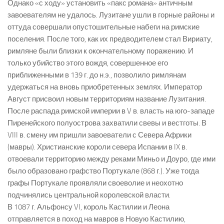
Однако «с ходу» установить «пакс романа» античным
завоевателям не удалось. Лузитане ушли в горные районы и
оттуда совершали опустошительные набеги на римские
поселения. После того, как их предводителем стал Вириату,
римляне были близки к окончательному поражению. И
только убийство этого вождя, совершенное его
приближенными в 139 г. до н.э., позволило римлянам
удержаться на вновь приобретенных землях. Император
Август присвоил новым территориям название Лузитания.
После распада римской империи в V в. власть на юго-западе
Пиренейского полуострова захватили свевы и вестготы. В
VIII в. смену им пришли завоеватели с Севера Африки
(мавры). Христианские короли севера Испании в IX в.
отвоевали территорию между реками Миньо и Доуро, где ими
было образовано графство Портукале (868 г.). Уже тогда
графы Портукале проявляли своеволие и неохотно
подчинялись центральной королевской власти.
В 1087 г. Альфонсу VI, король Кастилии и Леона
отправляется в поход на мавров в Новую Кастилию,