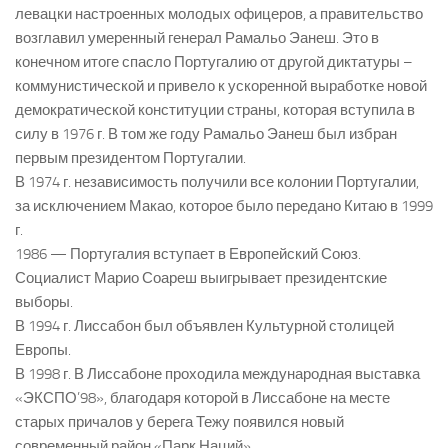
левацки настроенных молодых офицеров, а правительство
возглавил умеренный генерал Рамальо Эанеш. Это в
конечном итоге спасло Португалию от другой диктатуры –
коммунистической и привело к ускоренной выработке новой
демократической конституции страны, которая вступила в
силу в 1976 г. В том же году Рамальо Эанеш был избран
первым президентом Португалии.
В 1974 г. независимость получили все колонии Португалии,
за исключением Макао, которое было передано Китаю в 1999
г.
1986 — Португалия вступает в Европейский Союз.
Социалист Марио Соареш выигрывает президентские
выборы.
В 1994 г. Лиссабон был объявлен Культурной столицей
Европы.
В 1998 г. В Лиссабоне проходила международная выставка
«ЭКСПО’98», благодаря которой в Лиссабоне на месте
старых причалов у берега Тежу появился новый
современный район «Парк Наций».