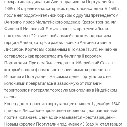
прекратилась династия Авиш, правившая Португалией с
1385 г. В стране начался кризис престолонаследия. В 1580 г.,
после непродолжительной борьбы с другим претендентом
(Антонио, приор Мальтийского ордена в Крато), трон занял
Филипп II Испанский. Его «законные» претензии были
подкреплены 22-тысячной армией под командованием
герцога Альба, который разбил войско Антонио и занял
Лиссабон. Кортесам, созванным в Томаре (1581), ничего не
оставалось как провозгласить Филиппа II королем
Португалии. При нем был создан т.н. Иберийский Союз, в
который вошли формально независимые королевства —
Испания и Португалия. На самом деле Португалия с ее
колониями превратилась в зависимую от Испании
территорию и потеряла торговую монополию в Индийском
океане.
Конец долготерпению португальцев пришел 1 декабря 1640
г., когда в Лиссабоне произошел переворот, направленный
против испанцев. Сейчас он называется «реставрацией».
Новым королем Португалии под именем Жоао IV, стал герцог