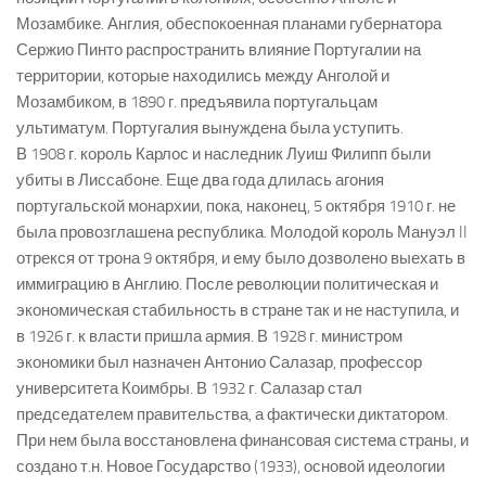
Мозамбике. Англия, обеспокоенная планами губернатора
Сержио Пинто распространить влияние Португалии на
территории, которые находились между Анголой и
Мозамбиком, в 1890 г. предъявила португальцам
ультиматум. Португалия вынуждена была уступить.
В 1908 г. король Карлос и наследник Луиш Филипп были
убиты в Лиссабоне. Еще два года длилась агония
португальской монархии, пока, наконец, 5 октября 1910 г. не
была провозглашена республика. Молодой король Мануэл II
отрекся от трона 9 октября, и ему было дозволено выехать в
иммиграцию в Англию. После революции политическая и
экономическая стабильность в стране так и не наступила, и
в 1926 г. к власти пришла армия. В 1928 г. министром
экономики был назначен Антонио Салазар, профессор
университета Коимбры. В 1932 г. Салазар стал
председателем правительства, а фактически диктатором.
При нем была восстановлена финансовая система страны, и
создано т.н. Новое Государство (1933), основой идеологии