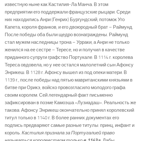
известную ныне как Кастилия-Ла Манча. В этом
предприятии его поддержали французские рыцари. Среди
них находились Анри (Генрих) Бургундский, потомок Уго
Капета, короля франков, и его двоюродный брат – Раймунд.
После победы оба были щедро вознаграждены. Раймунд
стал мужем наследницы трона – Урраки, а Анри не только
женился на ее сестре – Тересе, но и получил в качестве
приданного супруги графство Портукале. В 1114 г. королева
Тереса овдовела, но у нее остался малолетний сын Афонсу
Энрикеш. В 1128 г. Афонсу вышел из под опеки матери. В
1139 г., после победы над пятью мавританскими князьями в
битве при Орикэ, войско провозгласило молодого графа
своим королем. Сей легендарный факт письменно
зафиксирован в поэме Камоэша «Лузиадаш». Реальность же
такова: Афонсу Энрикеш окончательно принял королевский
титул только в 1140 г. В более ранних документах его
подпись предваряют самые разные титулы: принц, инфант и
король.
Кастилия признала за Португалией право
называться королевством только
в 1143 г.
Дабы