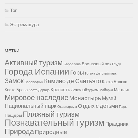
Топ
Эстремадура
МЕТКИ
Активный туризм
Бронзовый век
Барселона
Гауди
Города Испании
Горы
Готика
Детский парк
Замок
Камино де Сантьяго
Коста Бланка
Заповедник
Крепость
Коста Брава
Мегалит
Коста Дорада
Лечебный туризм
Майорка
Мировое наследие
Монастырь
Музей
Национальный парк
Отдых с детьми
Океанариум
Парк
Пляжный туризм
Пещеры
Познавательный туризм
Праздник
Природа
Природные