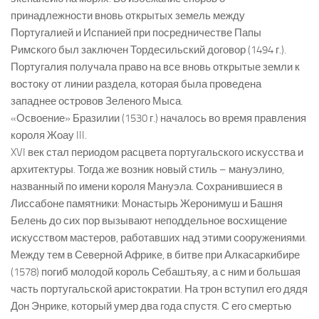
принадлежности вновь открытых земель между
Португалией и Испанией при посредничестве Папы
Римского был заключен Тордесильский договор (1494 г.).
Португалия получала право на все вновь открытые земли к
востоку от линии раздела, которая была проведена
западнее островов Зеленого Мыса.
«Освоение» Бразилии (1530 г.) началось во время правления
короля Жоау III.
XVI век стал периодом расцвета португальского искусства и
архитектуры. Тогда же возник новый стиль – мануэлино,
названный по имени короля Мануэла. Сохранившиеся в
Лиссабоне памятники: Монастырь Жеронимуш и Башня
Белень до сих пор вызывают неподдельное восхищение
искусством мастеров, работавших над этими сооружениями.
Между тем в Северной Африке, в битве при Алкасаркибире
(1578) погиб молодой король Себаштьяу, а с ним и большая
часть португальской аристократии. На трон вступил его дядя
Дон Энрике, который умер два года спустя. С его смертью