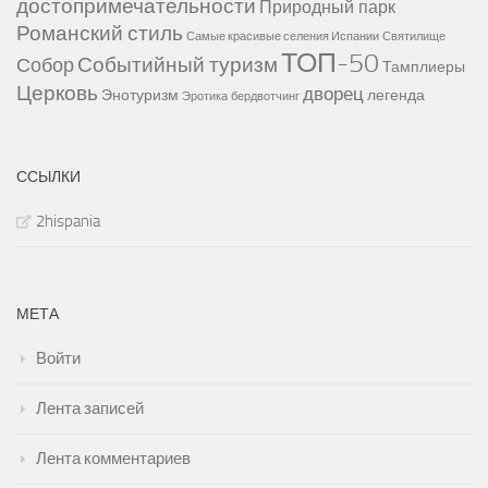
достопримечательности
Природный парк
Романский стиль
Самые красивые селения Испании
Святилище
ТОП-50
Событийный туризм
Собор
Тамплиеры
Церковь
дворец
Энотуризм
легенда
Эротика
бердвотчинг
ССЫЛКИ
2hispania
МЕТА
Войти
Лента записей
Лента комментариев