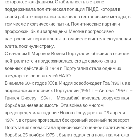
которого, стал фашизм. Стабильность в стране
поддерживала политическая полиция ПИДЕ, которая в
своей работе широко использовала гестаповские методы, в
том числе и физические пытки. Политические партии и
профсоюзы были запрещены. Многие прогрессивно
настроенные португальцы, в том числе и интеллектуальная
элита, покинули страну.
С началом II Мировой Войны Португалия объявила о своем
нейтралитете и придерживалась его до самого конца
военных действий. В 1949 г. Португалия стала одним из
государств-основателей НАТО.
В начале 60-х годов ХХ в. Индия освобождает Гоа (1961), а в
африканских колониях Португалии (1961 г. – Ангола, 1963 г. –
Гвинея-Биссау, 1964 г. – Мозамбик) началась вооруженная
борьба за независимость. Эта война во многом
предопределила падение Нового Государства. 25 апреля
1974 г. в стране произошел бескровный военный переворот.
Португалия снова стала ареной ожесточенной политической
борьбы. 25 ноября 1975 г. была подавлена попытка мятежа