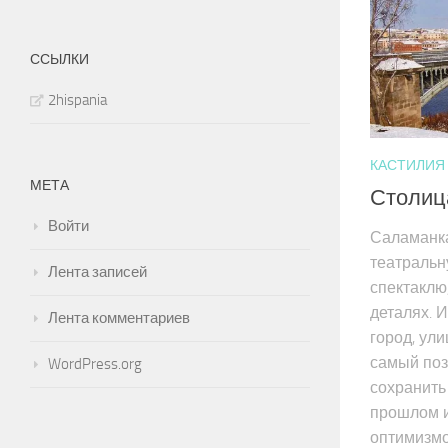
ССЫЛКИ
2hispania
КАСТИЛИЯ 
МЕТА
Столица
Войти
Саламанк
театральн
Лента записей
спектаклю
деталях. 
Лента комментариев
город, ул
самый поз
WordPress.org
сохранить
прошлом и
оптимизмо