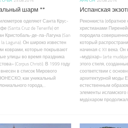
 О-ВА
25.08.2014
АРАГОН
20.08.2014
альный шарм **
Испанская экзоти
километров оделяют Санта Круc-
Реконкиста (обратное
е (Santa Cruz de Tenerife) от
христианами Пиренейс
ан Кристобаль-де-ла-Лагуна (San
породила совершенно 
de la Laguna). Он широко известен
который распространи
и коврами, которые покрывают
начиная с XII века. Он
ые улицы во время праздника
«мудéхар» (arte mudéja
това» (Corpus Christi). В 1999 году
этого стиля, созданны
 внесен в список Мирового
соответствии с основ
 ЮНЕСКО, как уникальный
архитектурной моды 
ониального города,...
естественным образом
элементы исламского 
мудéхаром продолжалос