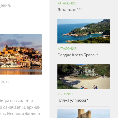
КАТАЛОНИЯ
ния,...
Энкантатс ***
КАТАЛОНИЯ
Сердце Коста Брава **
8.2014
*
АСТУРИЯ
Пляж Гулпиюри *
бицы называется
что означает «Верхний
ороль Испании Филипп