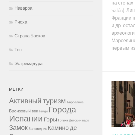
на стенах 
Наварра
Salón). Л
Франции п
Риоха
и др. ост
археологи
Страна Басков
Марселино
первым из.
Топ
Эстремадура
МЕТКИ
Активный туризм
Барселона
Города
Бронзовый век
Гауди
Испании
Горы
Готика
Детский парк
Замок
Камино де
Заповедник