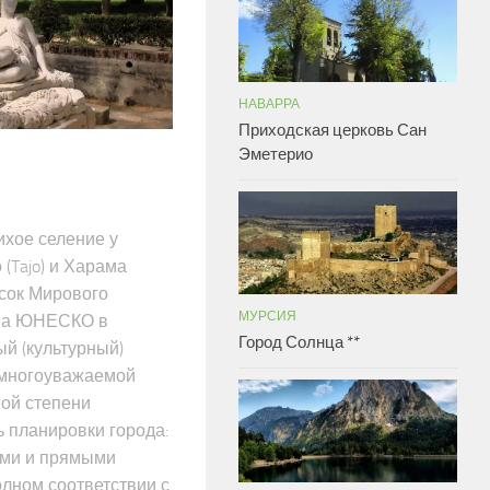
НАВАРРА
Приходская церковь Сан
Эметерио
тихое селение у
 (Tajo) и Харама
исок Мирового
МУРСИЯ
тва ЮНЕСКО в
Город Солнца **
ый (культурный)
 многоуважаемой
ной степени
 планировки города:
ами и прямыми
олном соответствии с