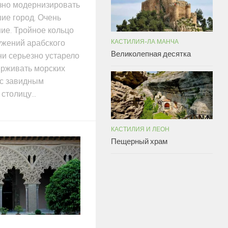
езно модернизировать
ие город. Очень
ие. Тройное кольцо
КАСТИЛИЯ-ЛА МАНЧА
ужений арабского
Великолепная десятка
ни серьезно устарело
ерживать морских
 с завидным
столицу...
КАСТИЛИЯ И ЛЕОН
Пещерный храм