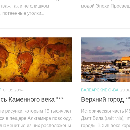
тва», так и не слишком
модой Эпохи Просвеще
 потаённые уголки...
Я
01.09.2014
БАЛЕАРСКИЕ О-ВА
29.0
ь Каменного века ***
Верхний город *
е рисунки, которым 15 тысяч лет,
Историческая часть И
ся в пещере Альтамира повсюду,
Далт Вила (Dalt Vila), 
знаменитые из них расположены
город». В XVII веке к