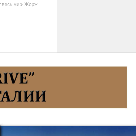
 весь мир: Жорж...