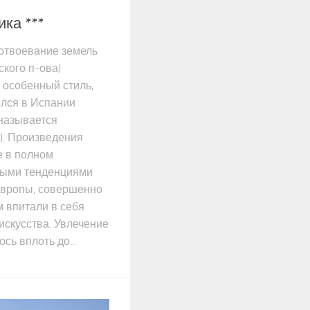
ка ***
 отвоевание земель
кого п-ова)
особенный стиль,
лся в Испании
 называется
r). Произведения
е в полном
ными тенденциями
Европы, совершенно
 впитали в себя
искусства. Увлечение
ь вплоть до...