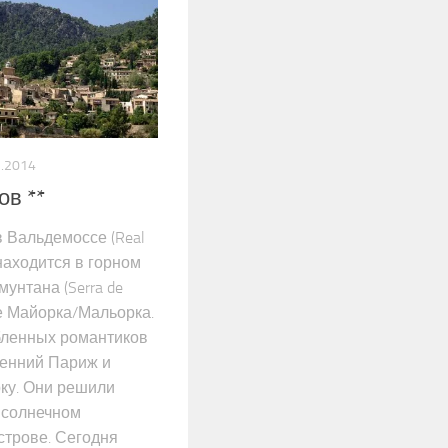
7.2014
в **
в Вальдемоссе (Real
) находится в горном
унтана (Serra de
ве Майорка/Мальорка.
бленных романтиков
сенний Париж и
ку. Они решили
 солнечном
трове. Сегодня