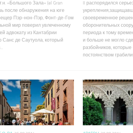
т.н. «Большого Зала» (el Gran
II распорядился серь
ишь после обнаружения на юге
укрепления,защищавш
ещер Пэр-нон-Пэр, Фонт-де-Гом
своевременное решен
альной мир поверил увлеченному
оборонительных соор
ей адвокату из Кантабрии
периода к тому време
 Санс де Саутуола, который
и больше не могло сд
..
разбойников, которые
постоянством грабили 