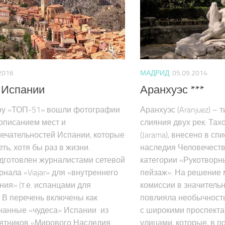
2016
МАДРИД
05.09.2014
 Испании
Аранхуэс ***
оу «ТОП-51» вошли фотографии
Аранхуэс (Aranjuez) – 
 описанием мест и
слияния двух рек: Тахо
ечательностей Испании, которые
(Jarama), внесено в сп
ть, хотя бы раз в жизни.
наследия Человечес
дготовлен журналистами сетевой
категории «Рукотворн
рнала «Viajar» для «внутреннего
пейзаж». На решение
ния» (т.е. испанцами для
комиссии в значитель
. В перечень включены как
повлияла необычность
анные «чудеса» Испании из
с широкими проспект
ятников «Мирового Наследия
улицами, которые, в п