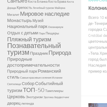
Сантьяго
КАНАРСКИЕ
Коста Бланка
Коста Брава
Коста
Колони
Крепость
Дорада
Лечебный туризм
Майорка
Мировое наследие
Мегалит
Всего 10 
Монастырь
Музей
де-Тенериф
Национальный парк
Океанариум
городка С
Отдых с детьми
Пещеры
Парк
Cristóbal 
Пляжный туризм
цветочным
Познавательный
центральн
туризм
Природа
Праздник
«Тела Хрис
Природные
город был
достопримечательности
Наследия
Романский
Природный парк
пример кол
стиль
Самые красивые селения Испании
Событийный
Собор
Святилище
ТОП-50
туризм
Тамплиеры
Церковь
Энотуризм
Эротика
бердвотчинг
дворец
легенда