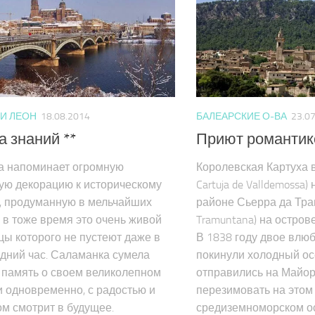
И ЛЕОН
18.08.2014
БАЛЕАРСКИЕ О-ВА
23.0
 знаний **
Приют романтико
а напоминает огромную
Королевская Картуха 
ую декорацию к историческому
Cartuja de Valldemossa
, продуманную в мельчайших
районе Сьерра да Трам
И в тоже время это очень живой
Tramuntana) на остро
ицы которого не пустеют даже в
В 1838 году двое влю
дний час. Саламанка сумела
покинули холодный о
 память о своем великолепном
отправились на Майор
 одновременно, с радостью и
перезимовать на этом
м смотрит в будущее.
средиземноморском ос