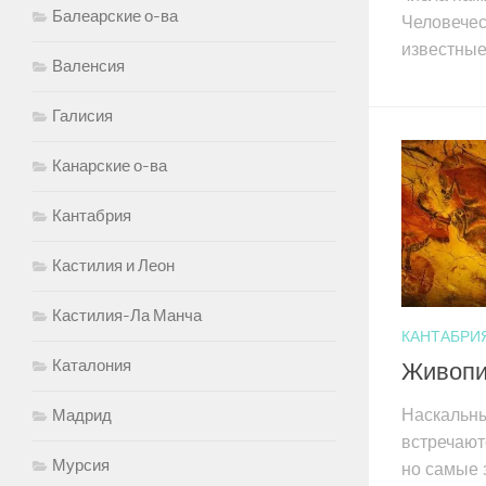
Балеарские о-ва
Человечес
известные,
Валенсия
Галисия
Канарские о-ва
Кантабрия
Кастилия и Леон
Кастилия-Ла Манча
КАНТАБРИ
Каталония
Живопис
Наскальны
Мадрид
встречают
Мурсия
но самые 