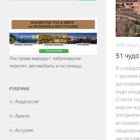
ТОП
09.07.
51 чудо
Построим маршрут, забронируем
перелет, автомобиль и гостиницы...
В слайдш
с кратким
достоприм
РУБРИКИ
надо увиде
Список по
Андалусия
версии жу
употребле
Арагон
испанцев)
Астурия
общепризн
числа пам