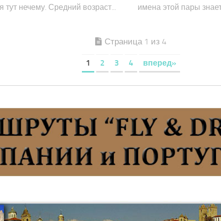
 тут нечему. Средний возраст...
имена этой пары знает
Страница 1 из 4
1
2
3
4
вперед»