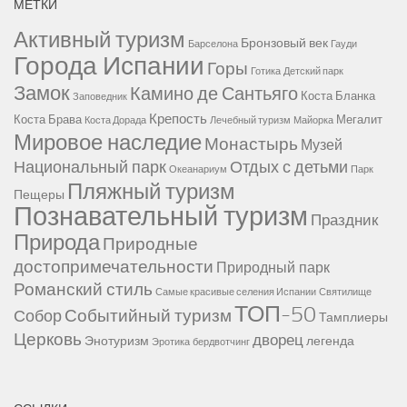
МЕТКИ
Активный туризм
Бронзовый век
Барселона
Гауди
Города Испании
Горы
Готика
Детский парк
Замок
Камино де Сантьяго
Коста Бланка
Заповедник
Крепость
Коста Брава
Мегалит
Коста Дорада
Лечебный туризм
Майорка
Мировое наследие
Монастырь
Музей
Национальный парк
Отдых с детьми
Океанариум
Парк
Пляжный туризм
Пещеры
Познавательный туризм
Праздник
Природа
Природные
достопримечательности
Природный парк
Романский стиль
Самые красивые селения Испании
Святилище
ТОП-50
Событийный туризм
Собор
Тамплиеры
Церковь
дворец
Энотуризм
легенда
Эротика
бердвотчинг