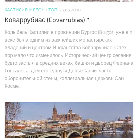
КАСТИЛИЯ И ЛЕОН
/
ТОП
26.06.2018
Коваррубиас (Covarrubias) *
Колыбель Кастилии в провинции Бургос (Burgos) уже в X
веке была одним из важнейших монастырских
владений и центром Инфантства Коваррубиас. С тех
пор мало что изменилось. Исторический центр селения
будто застыл в средних веках: башня и дворец Фернана
Гонсалеса, дом его супруги Доны Санчи, часть
оборонительной стены, коллегиальная церковь Сан
Косме...