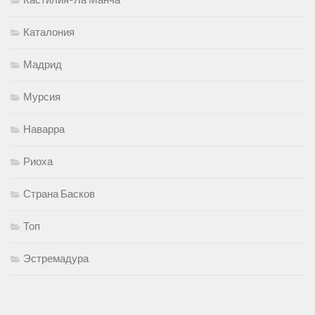
Кастилия-Ла Манча
Каталония
Мадрид
Мурсия
Наварра
Риоха
Страна Басков
Топ
Эстремадура