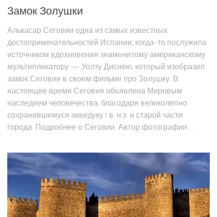
Замок Золушки
Алькасар Сеговии одна из самых известных
достопримечательностей Испании, когда-то послужила
источником вдохновения знаменитому американскому
мультипликатору — Уолту Диснею, который изобразил
замок Сеговии в своем фильме про Золушку. В
настоящее время Сеговия объявлена Мировым
наследием человечества, благодаря великолепно
сохранившемуся акведуку I в. н.э. и старой части
города. Подробнее о Сеговии. Автор фотографии:...