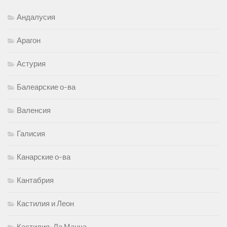
Андалусия
Арагон
Астурия
Балеарские о-ва
Валенсия
Галисия
Канарские о-ва
Кантабрия
Кастилия и Леон