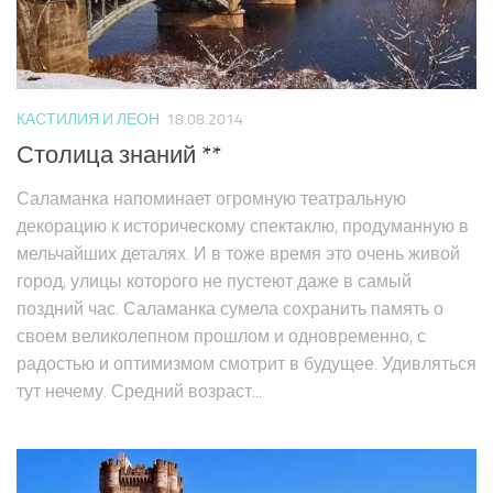
КАСТИЛИЯ И ЛЕОН
18.08.2014
Столица знаний **
Саламанка напоминает огромную театральную
декорацию к историческому спектаклю, продуманную в
мельчайших деталях. И в тоже время это очень живой
город, улицы которого не пустеют даже в самый
поздний час. Саламанка сумела сохранить память о
своем великолепном прошлом и одновременно, с
радостью и оптимизмом смотрит в будущее. Удивляться
тут нечему. Средний возраст...