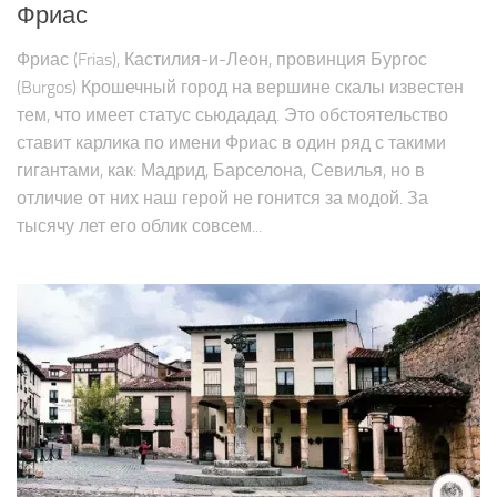
Фриас
Фриас (Frias), Кастилия-и-Леон, провинция Бургос
(Burgos) Крошечный город на вершине скалы известен
тем, что имеет статус сьюдадад. Это обстоятельство
ставит карлика по имени Фриас в один ряд с такими
гигантами, как: Мадрид, Барселона, Севилья, но в
отличие от них наш герой не гонится за модой. За
тысячу лет его облик совсем...