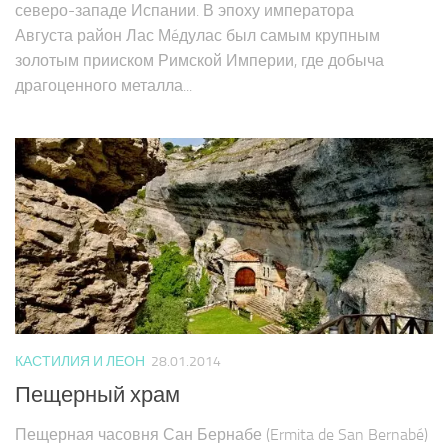
северо-западе Испании. В эпоху императора
Августа район Лас Мéдулас был самым крупным
золотым прииском Римской Империи, где добыча
драгоценного металла...
КАСТИЛИЯ И ЛЕОН
28.01.2014
Пещерный храм
Пещерная часовня Сан Бернабе (Ermita de San Bernabé)