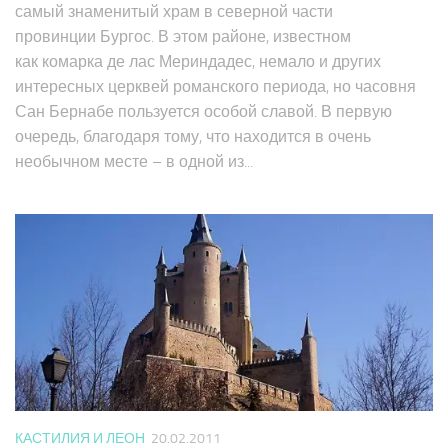
самый знаменитый храм в северной части
провинции Бургос. В этом районе, известном
как комарка де лас Мериндадес, немало и других
интересных церквей романского периода, но часовня
Сан Бернабе пользуется особой славой. В первую
очередь, благодаря тому, что находится в очень
необычном месте – в одной из...
КАСТИЛИЯ И ЛЕОН
20.02.2011