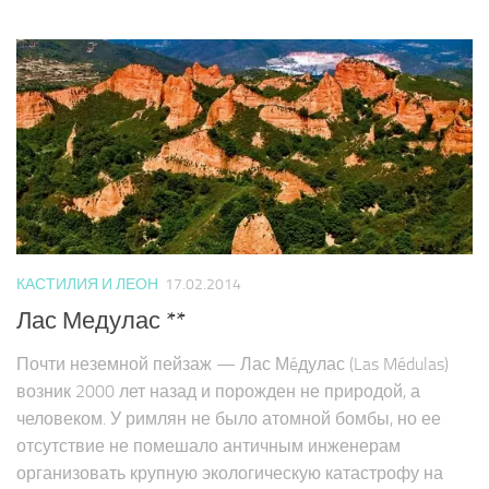
КАСТИЛИЯ И ЛЕОН
17.02.2014
Лас Медулас **
Почти неземной пейзаж — Лас Мéдулас (Las Médulas)
возник 2000 лет назад и порожден не природой, а
человеком. У римлян не было атомной бомбы, но ее
отсутствие не помешало античным инженерам
организовать крупную экологическую катастрофу на