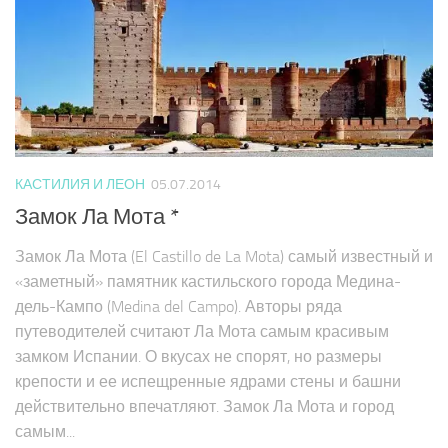
КАСТИЛИЯ И ЛЕОН
05.07.2014
Замок Ла Мота *
Замок Ла Мота (El Castillo de La Mota) самый известный и
«заметный» памятник кастильского города Медина-
дель-Кампо (Medina del Campo). Авторы ряда
путеводителей считают Ла Мота самым красивым
замком Испании. О вкусах не спорят, но размеры
крепости и ее испещренные ядрами стены и башни
действительно впечатляют. Замок Ла Мота и город
самым...