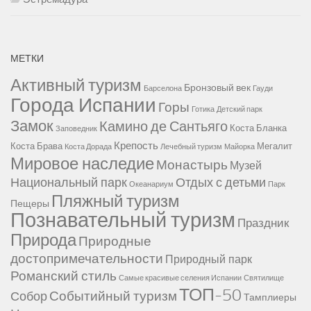
МЕТКИ
Активный туризм
Бронзовый век
Барселона
Гауди
Города Испании
Горы
Готика
Детский парк
Замок
Камино де Сантьяго
Коста Бланка
Заповедник
Крепость
Коста Брава
Мегалит
Коста Дорада
Лечебный туризм
Майорка
Мировое наследие
Монастырь
Музей
Национальный парк
Отдых с детьми
Океанариум
Парк
Пляжный туризм
Пещеры
Познавательный туризм
Праздник
Природа
Природные
достопримечательности
Природный парк
Романский стиль
Самые красивые селения Испании
Святилище
ТОП-50
Событийный туризм
Собор
Тамплиеры