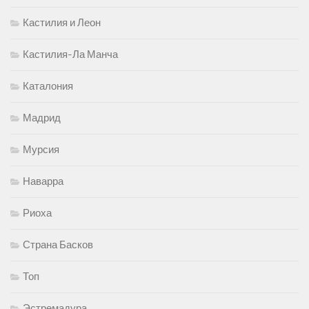
Кастилия и Леон
Кастилия-Ла Манча
Каталония
Мадрид
Мурсия
Наварра
Риоха
Страна Басков
Топ
Эстремадура