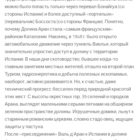
можно было попасть только через перевал Бонайгуа (со
стороны Испании) и более доступный «портильон»
(перевальчик) Боссоста (со стороны Франции). Понятно,
почему Долина Аран стала «самым французским»
районом Каталонии. Наконец, в 1948 г. было открыто
автомобильное движение через туннель Виелья, который
значительно упростил доступ в долину с территории
Испании. В наши дни скотоводство, бывшее когда-то
главным занятием местных жителей, отошло на второй план.
Туризм, гидроэнергетика и добыча полезных ископаемых,
наоборот, активно развиваются. Но, к счастью, даже
технический прогресс бессилен перед природной красотой
этих мест. С высоты окрестных гор, 39 селений и городков
Арана, выглядят маленькими серыми пятнами на обширном
зеленом пространстве долины. Игрушечные домики, льнут к
старинным романским церквям, словно стадо овец, ищущих
защиты у пастуха.
После «присоединения» Валь д’Аран к Испании в долине