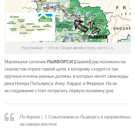
Расстояние – 150 км. Общее время в пути около 4 ч.
Маленькое селение
ЛЬЯВОРСИ (Llavorsí)
расположено на
скалистом отроге горной цепи, к которому сходятся три
крупные и очень разные долины, в которых несет свои воды
река Ногера Пальяреса: Анеу, Кардос и Феррера. На их
исследование стоит потратить первую половину дня.
По дороге L 510 выезжаем из Льаворси в направлении
на северо-восток.