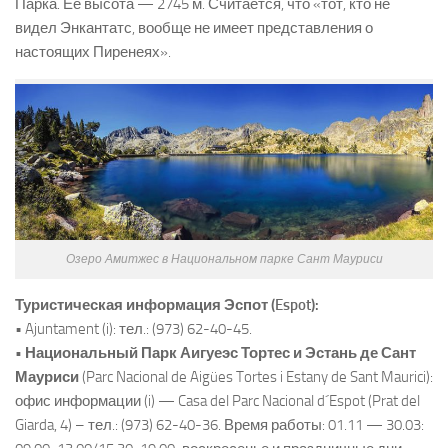
Парка. Ее высота — 2745 м. Считается, что «тот, кто не
видел Энкантатс, вообще не имеет представления о
настоящих Пиренеях».
Озеро Амитжес в Национальном парке Сант Мауриси
Туристическая информация Эспот (Espot):
• Ajuntament (i): тел.: (973) 62-40-45.
• Национальный Парк Аигуеэс Тортес и Эстань де Сант
Мауриси
(Parc Nacional de Aigües Tortes i Estany de Sant Maurici):
офис информации (i) — Casa del Parc Nacional d´Espot (Prat del
Giarda, 4) – тел.: (973) 62-40-36. Время работы: 01.11 — 30.03: