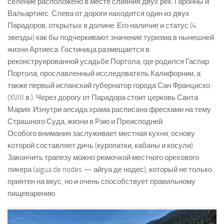
селение расположено в месте слияния двух рек: Гаронны и
Вальартиес. Слева от дороги находится один из двух
Парадоров, открытых в долине. Его наличие и статус (4
звезды) как бы подчеркивают значение туризма в нынешней
жизни Артиеса. Гостиница размещается в
реконструированной усадьбе Портола, где родился Гаспар
Портола, прославленный исследователь Калифорнии, а
также первый испанский губернатор города Сан Франциско
(XVIII в.). Через дорогу от Парадора стоит церковь Санта
Мария. Изнутри апсида храма расписана фресками на тему
Страшного Суда, жизни в Раю и Преисподней.
Особого внимания заслуживает местная кухня, основу
которой составляет дичь (куропатки, кабаны и косули).
Закончить трапезу можно рюмочкой местного орехового
ликера (aigua de nodes — айгуа де нодес), который не только
приятен на вкус, но и очень способствует правильному
пищеварению.