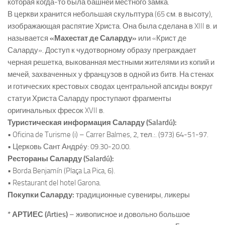
которая когда-то была башней местного замка.
В церкви хранится небольшая скульптура (65 см. в высоту),
изображающая распятие Христа. Она была сделана в XIII в. и
называется
«Махестат де Саларду»
или «Крист де
Саларду». Доступ к чудотворному образу преграждает
черная решетка, выкованная местными жителями из копий и
мечей, захваченных у французов в одной из битв. На стенах
и готических крестовых сводах центральной апсиды вокруг
статуи Христа Саларду проступают фрагменты
оригинальных фресок XVII в.
Туристическая информация Саларду (Salardú):
• Oficina de Turisme (i) – Carrer Balmes, 2, тел.:. (973) 64-51-97.
• Церковь Сант Андрéу: 09.30-20.00.
Рестораны Саларду (Salardú):
• Borda Benjamín (Plaça La Pica, 6).
• Restaurant del hotel Garona.
Покупки Саларду:
традиционные сувениры, ликеры
* АРТИЕС (Arties)
– живописное и довольно большое