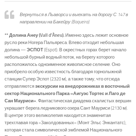
Вернуться в Льаворси и выехать на дорогу С 147 в
направлении на Бакейру (Baqueira).
**
Долина Анеу (Vall d’Àneu)
.
Именно здесь лежит основное
русло реки Ногера Пальяреса. Влево отходит небольшая
долина —
ЭСПОТ
(Espot). В окрестных горах берет начало
небольшой бурный водный поток, на берегу которого
расположилось одноименное живописное селение. Оно
приобрело особую известность благодаря горнолыжной
станции Супер Эспот (2320 м), а также тому, что отсюда
отправляются
экскурсии на внедорожниках в восточный
сектор Национального Парка «Аигуэс Тортес и Лаго де
Сан Мауриси»
. Фантастическая диадема скалистых вершин
украшает берега ледникового озера Сант Мауриси (2130 м).
В центре этого великолепия находится знаменитая
трехглавая гора «Заколдованных» (Монт Эльс Энкантатс),
которая стала символической эмблемой Национального