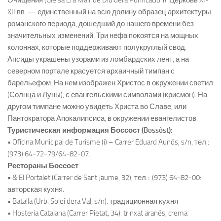
Очищения (Glèisa Era Mair de Diu dera Purificación). Церковь XI-
XII вв. — единственный на всю долину образец архитектуры
романского периода, дошедший до нашего времени без
значительных изменений. Три нефа покоятся на мощных
колоннах, которые поддерживают полукруглый свод.
Апсиды украшены узорами из ломбардских лент, а на
северном портале красуется архаичный тимпан с
барельефом. На нем изображен Христос в окружении светил
(Солнца и Луны), с евангельскими символами (крисмон). На
другом тимпане можно увидеть Христа во Славе, или
Пантократора Апокалипсиса, в окружении евангелистов.
Туристическая информация Боссост (Bossòst):
• Oficina Municipal de Turisme (i) – Carrer Eduard Aunós, s/n, тел.:
(973) 64-72-79/64-82-07.
Рестораны Боссост
• & El Portalet (Carrer de Sant Jaume, 32), тел.:. (973) 64-82-00:
авторская кухня.
• Batalla (Urb. Solei dera Val, s/n): традиционная кухня
• Hosteria Catalana (Carrer Pietat, 34): trinxat aranés, crema