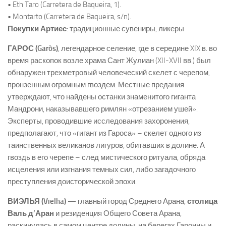
• Eth Taro (Carretera de Baqueira, 1).
• Montarto (Carretera de Baqueira, s/n).
Покупки Артиес
: традиционные сувениры, ликеры
ГАРОС (Garòs)
, легендарное селение, где в середине XIX в. во
время раскопок возле храма Сант Жулиан (XII-XVII вв.) был
обнаружен трехметровый человеческий скелет с черепом,
пронзенным огромным гвоздем. Местные предания
утверждают, что найдены останки знаменитого гиганта
Мандрони, наказывавшего римлян «отрезанием ушей».
Эксперты, проводившие исследования захоронения,
предполагают, что «гигант из Гароса» – скелет одного из
таинственных великанов лигуров, обитавших в долине. А
гвоздь в его черепе – след мистического ритуала, обряда
исцеления или изгнания темных сил, либо загадочного
преступления доисторической эпохи.
ВИЭЛЬЯ (Vielha)
— главный город Среднего Арана,
столица
Валь д’Аран
и резиденция Общего Совета Арана,
раскинулась в самом центре долины, на берегах Гаронны и