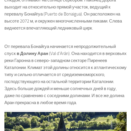
слюдой, отливают на солнце серебром. Наконец дорога
выходит на относительно прямой участок, ведущий к
перевалу Бонайгуа (Puerto de Bonaigua). Он расположен на
высоте 2072 м, и окружен многочисленными пиками. Слева
виднеется впечатляющий ледниковый цирк.
От перевала Бонайгуа начинается непродолжительный
спуск
в Долину Аран
(Val d’Arán). Она находится в верховьях
реки Гаронна в северо-западном секторе Пиренеев
Каталонии. Климат этой долины относится к атлантическому
типу и сильно отличается от средиземноморского,
господствующего на остальной территории Каталонии.
Здесь больше дождей и меньше солнечных дней в году,
даже по сравнению с соседними долинами. И все же долина
Аран прекрасна в любое время года.