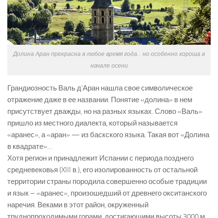
Долина Аран прекрасна в любое время года… но особенно хороша в
начале осени
Грандиозность Валь д’Аран нашла свое символическое
отражение даже в ее названии. Понятие «долина» в нем
присутствует дважды, но на разных языках. Слово «Валь»
пришло из местного диалекта, который называется
«аранес», а «аран» — из баскского языка. Такая вот «Долина
в квадрате»…
Хотя регион и принадлежит Испании с периода позднего
средневековья (XIII в.), его изолированность от остальной
территории страны породила совершенно особые традиции
и язык – «аранес», произошедший от древнего окситанского
наречия. Веками в этот район, окруженный
труднопроходимыми горами, достигающими высоты 3000 м,