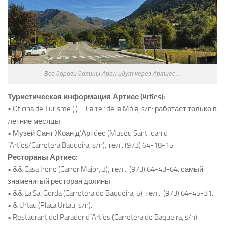
Все дороги долины Аран идут через Артиес …
Туристическая информация Артиес (Artíes):
• Oficina de Turisme (i) – Carrer de la Mòla, s/n: работает только в
летние месяцы.
• Музей Сант Жоан д’Артúес (Musèu Sant Joan d
´Artíes/Carretera Baqueira, s/n), тел.: (973) 64-18-15.
Рестораны Артиес:
• && Casa Irene (Carrer Major, 3), тел.:. (973) 64-43-64: самый
знаменитый ресторан долины.
• && La Sal Gorda (Carretera de Baqueira, 5), тел.:. (973) 64-45-31.
• & Urtau (Plaça Urtau, s/n).
• Restaurant del Parador d´Artíes (Carretera de Baqueira, s/n).