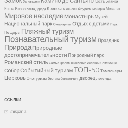
Замок
Камино де Сантьяго
Коста Бланка
Заповедник
Крепость
Коста Брава
Мегалит
Коста Дорада
Лечебный туризм
Майорка
Мировое наследие
Монастырь
Музей
Национальный парк
Отдых с детьми
Океанариум
Парк
Пляжный туризм
Пещеры
Познавательный туризм
Праздник
Природа
Природные
достопримечательности
Природный парк
Романский стиль
Самые красивые селения Испании
Святилище
ТОП-50
Событийный туризм
Собор
Тамплиеры
Церковь
дворец
Энотуризм
легенда
Эротика
бердвотчинг
ССЫЛКИ
2hispania