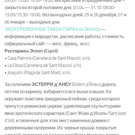
09.00-13.00/15.30-19.00; воскресенье и праздничные дни –
закрыто во второй половине дня; 01.04 — 31.10: 09.00-
13.00/15.30-19.00; без выходных дней. 25 и 26 декабря, 01 и
06 января – выходные дни.
ЭКСКУРСИОННОЕ ТАКСИ ПАРКА из Эспота
—
информация о маршрутах, расписание работы, стоимость
(официальный сайт — англ., франц., исп.)
Рестораны Эспот (Espot):
• Casa Palmira (Carretera de Sant Maurici, s/n).
• La Closa (Carretera de Sant Maurici, s/n).
• Joaquím (Plaça de Sant Martí, s/n).
За селением
ЭСТЕРРИ д’АНЕУ
(Esterri d’Àneu) дорога,
петляя по карнизу, взбирается все выше и выше. Ее
окружает поистине грандиозный пейзаж, среди которого
прячутся романские церкви, удивляющие скульптурами
явно эротического характера (Сант Жоан д’Исиль/Sant Joan
d’Isil), и типичные для этих мест каменные домики с
деревянными галереями. Их черные крыши, покрытые