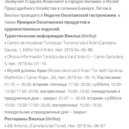
Экомузей Усадьба Жоанчикет в городке Виламос и Музей
Приусадебного Хозяйства в селении Бажерге. Летом в
Виэлье проводятся
Недели Окситанской гастрономии
, а
также
Ярмарки Окситанских продуктов и
художественных изделий.
Туристическая информация Виелья (Vielha):
• Centro de Iniciativas Turísticas/ Torisme Val d´Arán (Carretera
Gausac, 1, Edifici Val d´Arán), тел.: (973) 64-06-88.
• Oficina Información Toristica dera Val d´Arán (i) – Carrer Sarriulèra,
5, тел.: (973) 64-01-10.
• Музей долины Аран (Musèu dera Val d´Aran/ Tor deth Generau
Martinhon / Carrer Major, 26), тел.: (973) 64-18-15. Расписание:
01.10 — 30.06: вторник-пятница: 17.00-20.00; суббота: 10.00-
13.00/17.00-20.00; воскресенье: 10.00-13.00; понедельник и
праздничные дни – закрыт. 01.07 — 30.09: вторник-суббота:
10.00-13.00/17.00-20.00; воскресенье: 10.00-13.00;
понедельник и праздничные дни – закрыт.
Рестораны Виэлья (Vielha):
• && Antonio, (Carretera del Túnel), тел.: (973) 64-08-87.