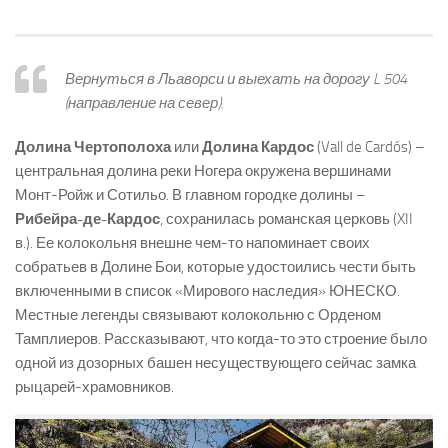
Вернуться в Льаворси и выехать на дорогу L 504
(направление на север).
Долина Чертополоха
или
Долина Кардос
(Vall de Cardós) –
центральная долина реки Ногера окружена вершинами
Монт-Ройж и Сотильо. В главном городке долины –
Рибейра-де-Кардос
, сохранилась романская церковь (XII
в.). Ее колокольня внешне чем-то напоминает своих
собратьев в Долине Бои, которые удостоились чести быть
включенными в список «Мирового наследия» ЮНЕСКО.
Местные легенды связывают колокольню с Орденом
Тамплиеров. Рассказывают, что когда-то это строение было
одной из дозорных башен несуществующего сейчас замка
рыцарей-храмовников.