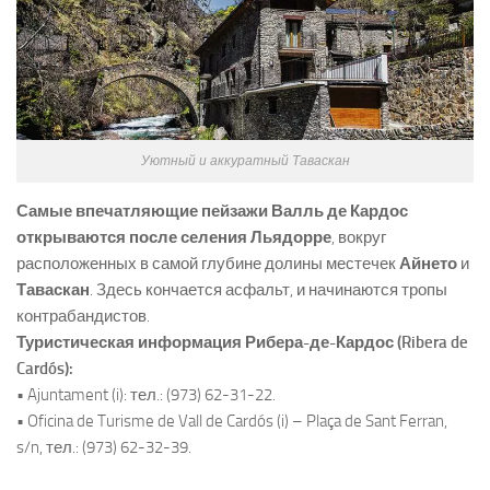
Уютный и аккуратный Таваскан
Самые впечатляющие пейзажи Валль де Кардос
открываются после селения Льядорре
, вокруг
расположенных в самой глубине долины местечек
Айнето
и
Таваскан
. Здесь кончается асфальт, и начинаются тропы
контрабандистов.
Туристическая информация Рибера-де-Кардос (Ribera de
Cardós):
• Ajuntament (i): тел.: (973) 62-31-22.
• Oficina de Turisme de Vall de Cardós (i) – Plaça de Sant Ferran,
s/n, тел.: (973) 62-32-39.