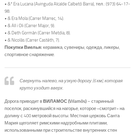
• &* Era Lucana (Avinguda Alcalde Calbetó Barra), тел.: (973) 64-17-
98.
• & Era Mola (Carrer Marrec, 14).
• & All i Oli (Carrer Major, 9).
• & Deth Gormán (Carrer Metdia, 8).
• & Nicolás (Carrer Castèth, 7).
Покупки Виелья:
керамика, сувениры, одежда, ликеры,
спортивное снаряжение.
Свернуть налево, на узкую дорогу (6 км), которая
круто уходит вверх.
Дорога приводит в
ВИЛАМОС (Vilamòs)
– старинный
поселок, раскинувшийся на нагорье, которое «смотрит» на
долину с 400 метровой высоты. Местная церковь Санта
Мария щеголяет римскими надгробными плитами,
использованными при строительстве внутренних стен