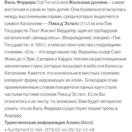
Валь Феррера
(Vall Ferrera) или
Железная долина
– самая
восточная и узкая из трех долин. Она буквально втиснулась
между высоченными горами, среди которых выделяется
символ Каталонии —
Пика д’Эстатс
(3145 м) или Пик
Государств. Поэт Жасинт Вердагер, один из трубадуров
каталонской «ренащсенсы» (Возрождения), покорил «Пик
Государств» в 1883 г. и описал свои чувства следующими
словами: «Ель – это кедр наших гор. Вершины сьерр Сант
Жоан де л’Эрм, Салориа и Кардос похожи на расплющенные
наконечники стрел, которые посылают в небо эти Колоссы
Каталонии. Кажется, что колокольни в местных селениях
копируют форму окружающих их елей». Благодаря этим
проникновенным словам покорители горных круч стали
частыми гостями склонов Пика д’Эстатс. Если Вы
относитесь к их числу, то, возможно, Вам будет интересно
узнать, что из Валь Феррера существуют пешие тропы в
Андорру.
Туристическая информация Алинс (Alins):
• Ajuntament (i): тел.: (973) 62-44-05/ 62-43-48.