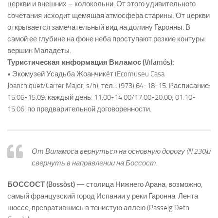
церкви и внешних – колокольни. От этого удивительного
сочетания исходит щемящая атмосфера старины. От церкви
открывается замечательный вид на долину Гаронны. В
самой ее глубине на фоне неба проступают резкие контуры
вершин Маладеты.
Туристическая информация Виламос (Vilamós):
• Экомузей Усадьба Жоанчикéт (Ecomuseu Casa
Joanchiquet/Carrer Major, s/n), тел.:. (973) 64-18-15. Расписание:
15.06-15.09: каждый день: 11.00-14.00/17.00-20.00; 01.10-
15.06: по предварительной договоренности.
От Виламоса вернуться на основную дорогу (N 230)и
свернуть в направлении на Боссост
.
БОССОСТ (Bossòst)
— столица Нижнего Арана, возможно,
самый французский город Испании у реки Гаронна. Лента
шоссе, превратившись в тенистую аллею (Passeig Detn