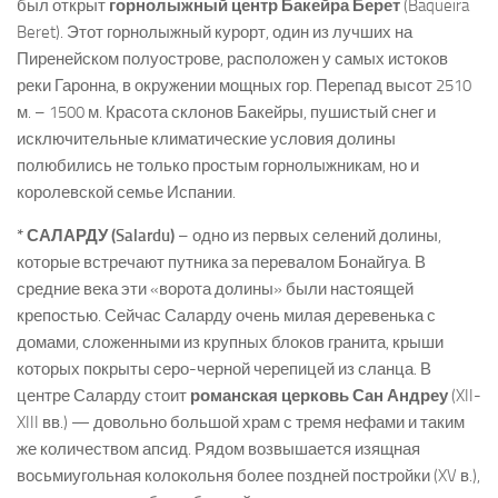
был открыт
горнолыжный центр Бакейра Берет
(Baqueira
Beret). Этот горнолыжный курорт, один из лучших на
Пиренейском полуострове, расположен у самых истоков
реки Гаронна, в окружении мощных гор. Перепад высот 2510
м. – 1500 м. Красота склонов Бакейры, пушистый снег и
исключительные климатические условия долины
полюбились не только простым горнолыжникам, но и
королевской семье Испании.
* САЛАРДУ (Salardu)
– одно из первых селений долины,
которые встречают путника за перевалом Бонайгуа. В
средние века эти «ворота долины» были настоящей
крепостью. Сейчас Саларду очень милая деревенька с
домами, сложенными из крупных блоков гранита, крыши
которых покрыты серо-черной черепицей из сланца. В
центре Саларду стоит
романская церковь Сан Андреу
(XII-
XIII вв.) — довольно большой храм с тремя нефами и таким
же количеством апсид. Рядом возвышается изящная
восьмиугольная колокольня более поздней постройки (XV в.),