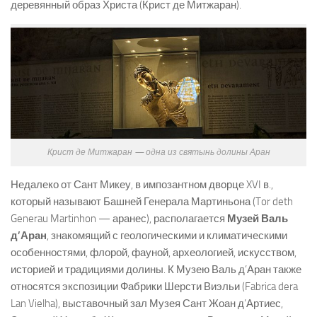
деревянный образ Христа (Крист де Митжаран).
Крист де Митжаран — одна из святынь долины Аран
Недалеко от Сант Микеу, в импозантном дворце XVI в.,
который называют Башней Генерала Мартиньона (Tor deth
Generau Martinhon — аранес), располагается
Музей Валь
д’Аран
, знакомящий с геологическими и климатическими
особенностями, флорой, фауной, археологией, искусством,
историей и традициями долины. К Музею Валь д’Аран также
относятся экспозиции Фабрики Шерсти Виэльи (Fabrica dera
Lan Vielha), выставочный зал Музея Сант Жоан д’Артиес,