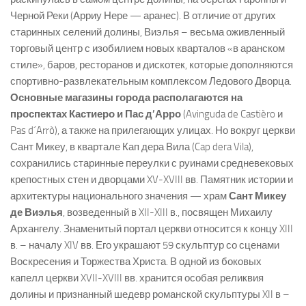
Черной Реки (Арриу Нере — аранес). В отличие от других
старинных селений долины, Виэлья – весьма оживленный
торговый центр с изобилием новых кварталов «в аранском
стиле», баров, ресторанов и дискотек, которые дополняются
спортивно-развлекательным комплексом Ледового Дворца.
Основные магазины города располагаются на
проспектах Кастиеро и Пас д’Арро
(Avinguda de Castièro и
Pas d´Arrò), а также на прилегающих улицах. Но вокруг церкви
Сант Микеу, в квартале Кап дера Вила (Cap dera Vila),
сохранились старинные переулки с руинами средневековых
крепостных стен и дворцами XV-XVIII вв. Памятник истории и
архитектуры национального значения — храм
Сант Микеу
де Виэлья
, возведенный в XII-XIII в., посвящен Михаилу
Архангелу. Знаменитый портал церкви относится к концу XIII
в. – началу XIV вв. Его украшают 59 скульптур со сценами
Воскресения и Торжества Христа. В одной из боковых
капелл церкви XVII-XVIII вв. хранится особая реликвия
долины и признанный шедевр романской скульптуры XII в –