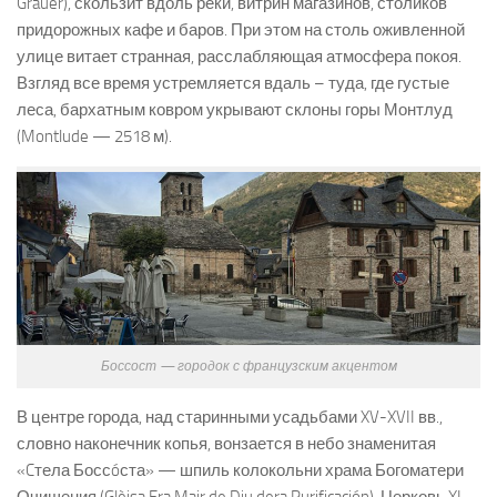
Grauèr), скользит вдоль реки, витрин магазинов, столиков
придорожных кафе и баров. При этом на столь оживленной
улице витает странная, расслабляющая атмосфера покоя.
Взгляд все время устремляется вдаль – туда, где густые
леса, бархатным ковром укрывают склоны горы Монтлуд
(Montlude — 2518 м).
Боссост — городок с французским акцентом
В центре города, над старинными усадьбами XV-XVII вв.,
словно наконечник копья, вонзается в небо знаменитая
«Cтела Боссóста» — шпиль колокольни храма Богоматери