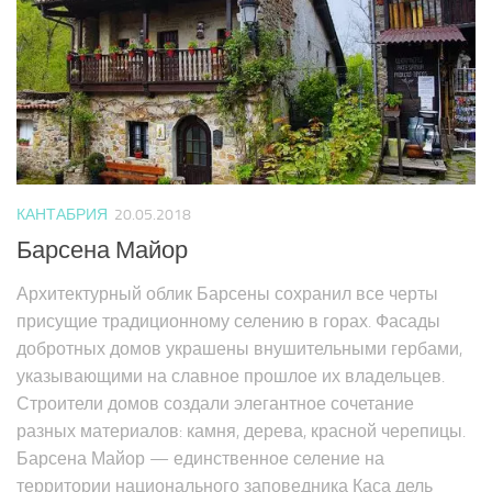
КАНТАБРИЯ
20.05.2018
Барсена Майор
Архитектурный облик Барсены сохранил все черты
присущие традиционному селению в горах. Фасады
добротных домов украшены внушительными гербами,
указывающими на славное прошлое их владельцев.
Строители домов создали элегантное сочетание
разных материалов: камня, дерева, красной черепицы.
Барсена Майор — единственное селение на