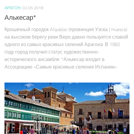
АРАГОН
02.05.2018
Алькесар*
Крошечный городок Alquézar (провинция Уэска | Huesca)
на высоком берегу реки Веро давно пользуется славой
одного из самых красивых селений Арагона. В 1982
году город получил статус художественно-
исторического ансамбля. *Алькесар входит в
Ассоциацию «Самые красивые селения Испании»