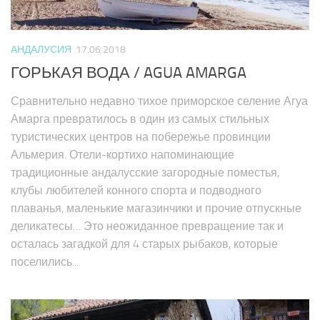
АНДАЛУСИЯ
17.06.2018
ГОРЬКАЯ ВОДА / AGUA AMARGA
Сравнительно недавно тихое приморское селение Агуа
Амарга превратилось в один из самых стильных
туристических центров на побережье провинции
Альмерия. Отели-кортихо напоминающие
традиционные андалусские загородные поместья,
клубы любителей конного спорта и подводного
плаванья, маленькие магазинчики и прочие отпускные
деликатесы… Это неожиданное превращение так и
осталась загадкой для 4 старых рыбаков, которые
поселились...