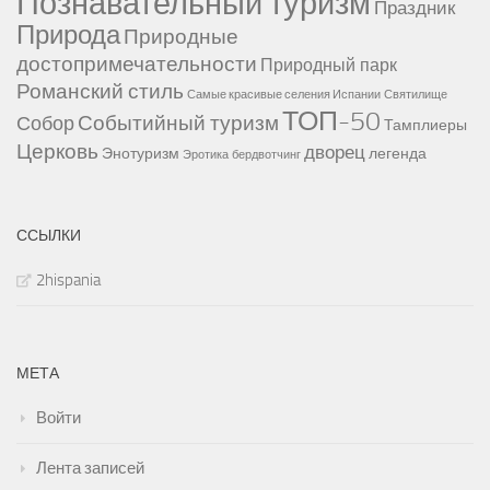
Пляжный туризм
Пещеры
Познавательный туризм
Праздник
Природа
Природные
достопримечательности
Природный парк
Романский стиль
Самые красивые селения Испании
Святилище
ТОП-50
Событийный туризм
Собор
Тамплиеры
Церковь
дворец
Энотуризм
легенда
Эротика
бердвотчинг
ССЫЛКИ
2hispania
МЕТА
Войти