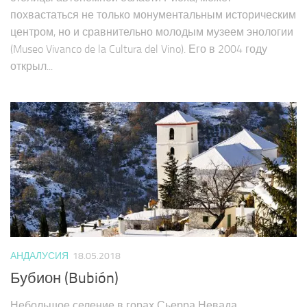
столицы автономной области Риоха, может
похвастаться не только монументальным историческим
центром, но и сравнительно молодым музеем энологии
(Museo Vivanco de la Cultura del Vino). Его в 2004 году
открыл...
АНДАЛУСИЯ
18.05.2018
Бубион (Bubión)