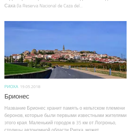
территории национального заповедника Каса дель
Саха (la Reserva Nacional de Caza del...
РИОХА
19.05.2018
Брионес
Название Брионес хранит память о кельтском племени
беронов, которые были первыми известными жителями
этого края. Маленький городок в 35 км от Логроньо,