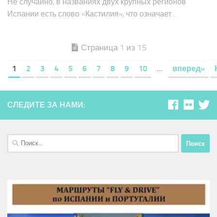
собирателей этих «уникальных впечатлений» из камня.
Не случайно, в названиях двух крупных регионов
Испании есть слово «Кастилия», что означает...
Страница 1 из 15
1
2
3
4
5
6
7
8
9
10
...
вперед»
СЛЕДИТЕ ЗА НАМИ:
Найти: