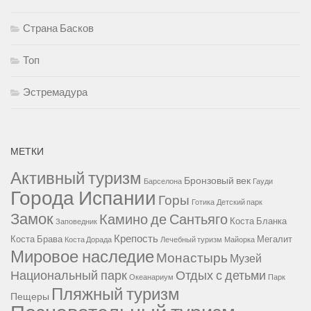
Риоха
Страна Басков
Топ
Эстремадура
МЕТКИ
Активный туризм
Бронзовый век
Барселона
Гауди
Города Испании
Горы
Готика
Детский парк
Замок
Камино де Сантьяго
Коста Бланка
Заповедник
Крепость
Коста Брава
Мегалит
Коста Дорада
Лечебный туризм
Майорка
Мировое наследие
Монастырь
Музей
Национальный парк
Отдых с детьми
Океанариум
Парк