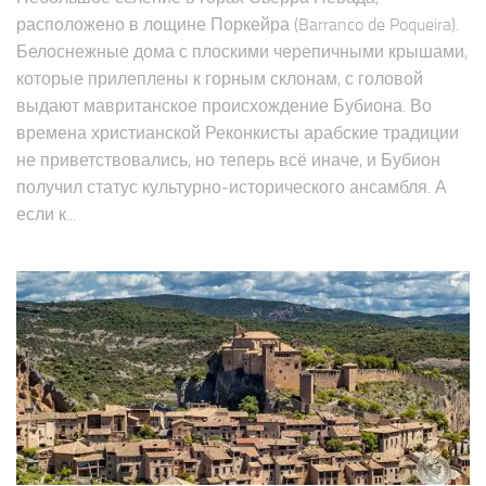
Небольшое селение в горах Сьерра Невада,
расположено в лощине Поркейра (Barranco de Poqueira).
Белоснежные дома с плоскими черепичными крышами,
которые прилеплены к горным склонам, с головой
выдают мавританское происхождение Бубиона. Во
времена христианской Реконкисты арабские традиции
не приветствовались, но теперь всё иначе, и Бубион
получил статус культурно-исторического ансамбля. А
если к...