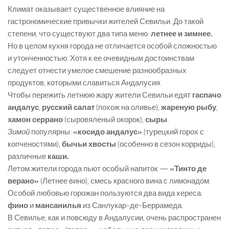
Климат оказывает существенное влияние на
гастрономические привычки жителей Севильи. До такой
степени, что существуют два типа меню:
летнее и зимнее.
Но в целом кухня города не отличается особой сложностью
и утонченностью. Хотя к ее очевидным достоинствам
следует отнести умелое смешение разнообразных
продуктов, которыми славиться Андалусия.
Чтобы пережить летнюю жару жители Севильи едят
гаспачо
андалус
,
русский салат
(похож на оливье),
жареную рыбу
,
хамон серрано
(сыровяленый окорок),
сыры
.
Зимой
популярны:
«косидо андалус»
(турецкий горох с
копченостями),
бычьи хвосты
(особенно в сезон корриды),
различные
каши.
Летом жители города пьют особый напиток —
«Тинто де
верано»
(Летнее вино), смесь красного вина с лимонадом.
Особой любовью горожан пользуются два вида хереса:
фино
и
мансанилья
из Санлукар-де-Беррамеда.
В Севилье, как и повсюду в Андалусии, очень распространен