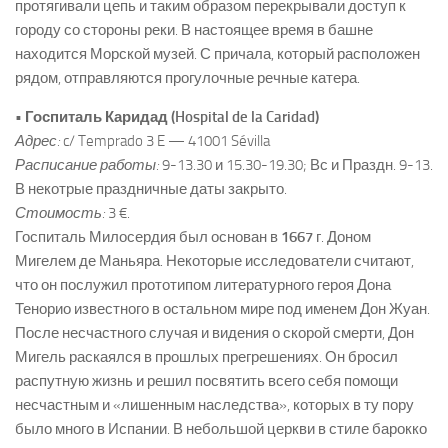
протягивали цепь и таким образом перекрывали доступ к
городу со стороны реки. В настоящее время в башне
находится Морской музей. С причала, который расположен
рядом, отправляются прогулочные речные катера.
• Госпиталь Каридад (Hospital de la Caridad)
Адрес:
c/ Temprado 3 E — 41001 Sévilla
Расписание работы:
9-13.30 и 15.30-19.30; Вс и Праздн. 9-13.
В некотрые праздничные даты закрыто.
Стоимость:
3 €.
Госпиталь Милосердия был основан в
1667
г. Доном
Мигелем де Маньяра. Некоторые исследователи считают,
что он послужил прототипом литературного героя Дона
Тенорио известного в остальном мире под именем Дон Жуан.
После несчастного случая и видения о скорой смерти, Дон
Мигель раскаялся в прошлых прегрешениях. Он бросил
распутную жизнь и решил посвятить всего себя помощи
несчастным и «лишенным наследства», которых в ту пору
было много в Испании. В небольшой церкви в стиле барокко