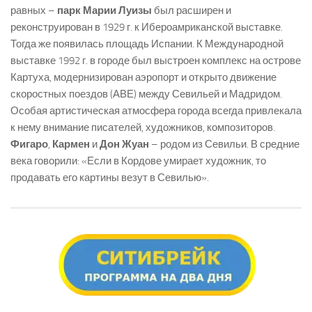
равных –
парк Марии Луизы
был расширен и
реконструирован в 1929 г. к Ибероамриканской выставке.
Тогда же появилась площадь Испании. К Международной
выставке 1992 г. в городе был выстроен комплекс на острове
Картуха, модернизирован аэропорт и открыто движение
скоростных поездов (АВЕ) между Севильей и Мадридом.
Особая артистическая атмосфера города всегда привлекала
к нему внимание писателей, художников, композиторов.
Фигаро
,
Кармен
и
Дон Жуан
– родом из Севильи. В средние
века говорили: «Если в Кордове умирает художник, то
продавать его картины везут в Севилью».