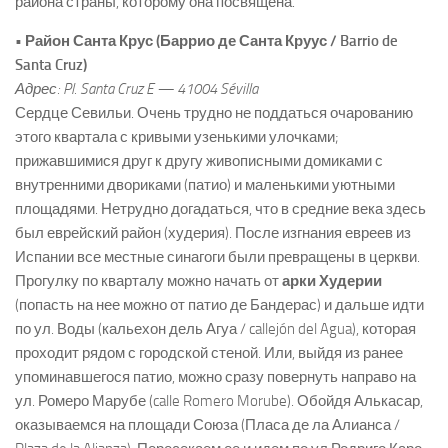
района страны, которому она посвящена.
• Район Санта Крус (Баррио де Санта Круус / Barrio de
Santa Cruz)
Адрес: Pl. Santa Cruz E — 41004 Sévilla
Сердце Севильи. Очень трудно не поддаться очарованию
этого квартала с кривыми узенькими улочками;
прижавшимися друг к другу живописными домиками с
внутренними двориками (патио) и маленькими уютными
площадями. Нетрудно догадаться, что в средние века здесь
был еврейский район (худерия). После изгнания евреев из
Испании все местные синагоги были превращены в церкви.
Прогулку по кварталу можно начать от
арки Худерии
(попасть на нее можно от патио де Бандерас) и дальше идти
по ул. Воды (кальехон дель Агуа / callejón del Agua), которая
проходит рядом с городской стеной. Или, выйдя из ранее
упоминавшегося патио, можно сразу повернуть направо на
ул. Ромеро Марубе (calle Romero Morube). Обойдя Алькасар,
оказываемся на площади Союза (Пласа де ла Алианса /