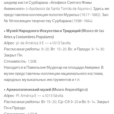
шедевр кисти Сурбарана «Апофеоз Святого Фомы
Аквинского» («Apoteosis de Santo Tomás de Aquino»). Здесь же
представлена коллекция полотен Мурильо (1617-1682). Зал
№
10
посвящен творчеству Сурбарана (1598-1664).
• Музей Народного Искусства и Традиций (Museo de las
Artes y Costumbres Populares)
Адрес:
pl. de América 3 E — 41013 Sevilla
Расписание работы:
9-20. Вт. 15-20. Вс. и Праздн. 9-14.30.
Закрыт Пн.
Стоимость:
1,50€.
Находится в Павильоне Мудехар на площади Америки. В
музее представлены коллекции национального костюма,
народных музыкальных инструментов и т.п.
• Археологический музей (Museo Arqueológico)
Адрес:
Pl. América E — 41013 Sévilla
Расписание работы:
Вт 15-20; Ср-Сб 9-20 и Вс 9-14. Закрыт
Пн и Праздн.
Стоимость:
1,50 €.