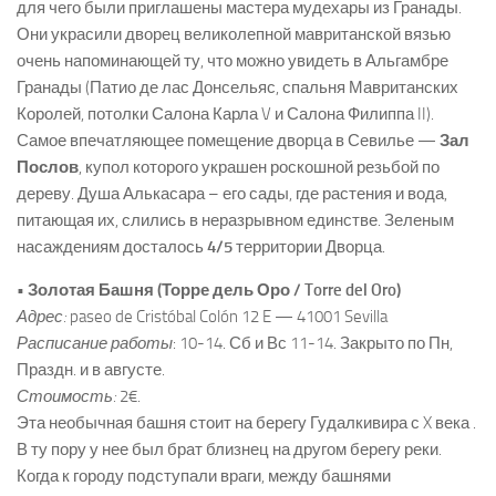
для чего были приглашены мастера мудехары из Гранады.
Они украсили дворец великолепной мавританской вязью
очень напоминающей ту, что можно увидеть в Альгамбре
Гранады (Патио де лас Донсельяс, спальня Мавританских
Королей, потолки Салона Карла V и Салона Филиппа II).
Самое впечатляющее помещение дворца в Севилье —
Зал
Послов
, купол которого украшен роскошной резьбой по
дереву. Душа Алькасара – его сады, где растения и вода,
питающая их, слились в неразрывном единстве. Зеленым
насаждениям досталось
4/5
территории Дворца.
• Золотая Башня (Торре дель Оро / Torre del Oro)
Адрес:
paseo de Cristóbal Colón 12 E — 41001 Sevilla
Расписание работы
: 10-14. Сб и Вс 11-14. Закрыто по Пн,
Праздн. и в августе.
Стоимость:
2€.
Эта необычная башня стоит на берегу Гудалкивира с X века .
В ту пору у нее был брат близнец на другом берегу реки.
Когда к городу подступали враги, между башнями