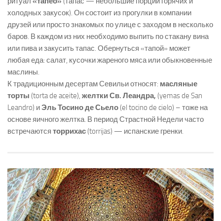
ритуал
«тапео»
(тапас — небольшие порции горячих и
холодных закусок). Он состоит из прогулки в компании
друзей или просто знакомых по улице с заходом в несколько
баров. В каждом из них необходимо выпить по стакану вина
или пива и закусить тапас. Обернуться «тапой» может
любая еда: салат, кусочки жареного мяса или обыкновенные
маслины.
К традиционным десертам Севильи относят:
масляные
торты
(torta de aceite),
желтки Св. Леандра,
(yemas de San
Leandro) и
Эль Тосино де Сьело
(el tocino de cielo) – тоже на
основе яичного желтка. В период Страстной Недели часто
встречаются
торрихас
(torrijas) — испанские гренки.