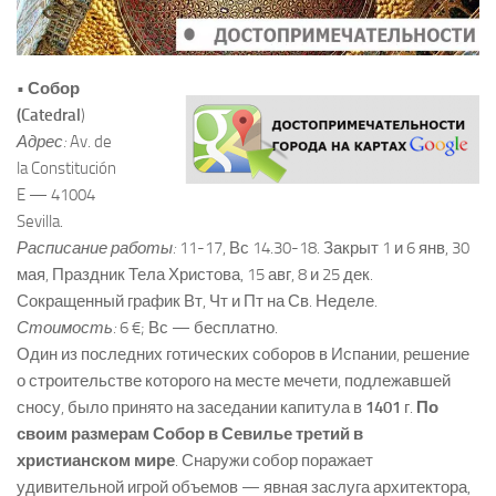
• Собор
(Catedral
)
Адрес:
Av. de
la Constitución
E — 41004
Sevilla.
Расписание работы:
11-17, Вс 14.30-18. Закрыт 1 и 6 янв, 30
мая, Праздник Тела Христова, 15 авг, 8 и 25 дек.
Сокращенный график Вт, Чт и Пт на Св. Неделе.
Стоимость:
6 €; Вс — бесплатно.
Один из последних готических соборов в Испании, решение
о строительстве которого на месте мечети, подлежавшей
сносу, было принято на заседании капитула в
1401
г.
По
своим размерам Собор в Севилье третий в
христианском мире
. Снаружи собор поражает
удивительной игрой объемов — явная заслуга архитектора,