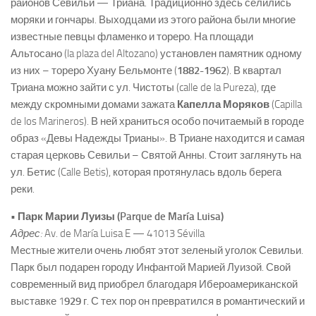
районов Севильи — Триана. Традиционно здесь селились
моряки и гончары. Выходцами из этого района были многие
известные певцы фламенко и тореро. На площади
Альтосано (la plaza del Altozano) установлен памятник одному
из них – тореро Хуану Бельмонте (
1882-1962
). В квартал
Триана можно зайти с ул. Чистоты (calle de la Pureza), где
между скромными домами зажата
Капелла Моряков
(Capilla
de los Marineros). В ней храниться особо почитаемый в городе
образ «Девы Надежды Трианы». В Триане находится и самая
старая церковь Севильи – Святой Анны. Стоит заглянуть на
ул. Бетис (Calle Betis), которая протянулась вдоль берега
реки.
• Парк Марии Луизы (Parque de María Luisa)
Адрес:
Av. de María Luisa E — 41013 Sévilla
Местные жители очень любят этот зеленый уголок Севильи.
Парк был подарен городу Инфантой Марией Луизой. Свой
современный вид приобрел благодаря Ибероамериканской
выставке 1
929
г. С тех пор он превратился в романтический и