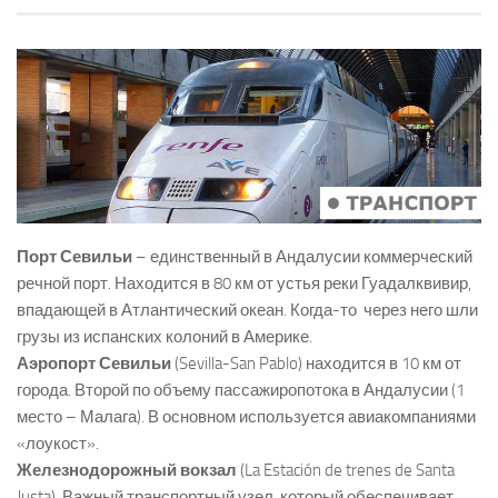
Порт Севильи
– единственный в Андалусии коммерческий
речной порт. Находится в 80 км от устья реки Гуадалквивир,
впадающей в Атлантический океан. Когда-то через него шли
грузы из испанских колоний в Америке.
Аэропорт Севильи
(Sevilla-San Pablo) находится в 10 км от
города. Второй по объему пассажиропотока в Андалусии (1
место – Малага). В основном используется авиакомпаниями
«лоукост».
Железнодорожный вокзал
(La Estación de trenes de Santa
Justa). Важный транспортный узел, который обеспечивает