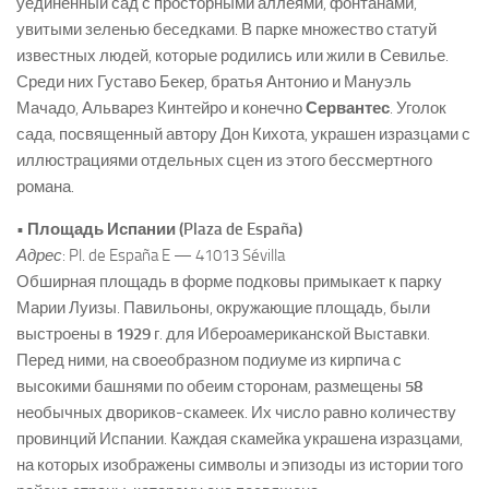
уединенный сад с просторными аллеями, фонтанами,
увитыми зеленью беседками. В парке множество статуй
известных людей, которые родились или жили в Севилье.
Среди них Густаво Бекер, братья Антонио и Мануэль
Мачадо, Альварез Кинтейро и конечно
Сервантес
. Уголок
сада, посвященный автору Дон Кихота, украшен изразцами с
иллюстрациями отдельных сцен из этого бессмертного
романа.
• Площадь Испании (Plaza de España)
Адрес
: Pl. de España E — 41013 Sévilla
Обширная площадь в форме подковы примыкает к парку
Марии Луизы. Павильоны, окружающие площадь, были
выстроены в
1929
г. для Ибероамериканской Выставки.
Перед ними, на своеобразном подиуме из кирпича с
высокими башнями по обеим сторонам, размещены
58
необычных двориков-скамеек. Их число равно количеству
провинций Испании. Каждая скамейка украшена изразцами,
на которых изображены символы и эпизоды из истории того