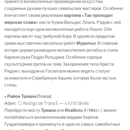
хранятся великолепные произведения искусства,
созданные руками лучших севильских мастеров. Особенно
впечатляет своим реализмом
картина «Так проходит
мирская слава»
кисти Хуана Вальдес Леала. Рядом с ней
находится еще одна великолепная работа Леала. Обе
картины висят под трибуной Хора. В одном из приделов
храма выставлено несколько работ
Мурильо
. В главном
алтаре церкви размещено великолепное ретабло в стиле
барокко руки Педро Рольдана. Особенно хороша
скульптурная группа на тему Захоронения тела Христа.
Рядом с выходом из Госпиталя можно видеть статую
основателя и Серебряную башню, которая была частью
стены.
• Район Триана (Triana)
Адрес:
C/ Rodrigo de Triana E — 41010 Sévilla
Перейдя по мосту
Триана
или
Исабель II
(
1845
г.), можно
полюбоваться великолепными видами берегов
Гуадалквивира и проникнуть в один из самых самобытных