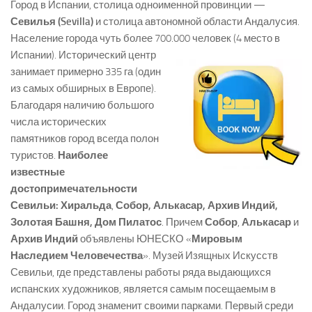
Город в Испании, столица одноименной провинции —
Севилья (Sevilla)
и столица автономной области Андалусия.
Население города чуть более 700.000 человек (4 место в
Испании).
Исторический центр
занимает примерно 335 га (один
из самых обширных в Европе).
Благодаря наличию большого
числа исторических
памятников город всегда полон
туристов.
Наиболее
известные
достопримечательности
Севильи:
Хиральда
,
Собор, Алькасар, Архив Индий,
Золотая Башня, Дом Пилатос
. Причем
Собор
,
Алькасар
и
Архив Индий
объявлены ЮНЕСКО «
Мировым
Наследием Человечества
». Музей Изящных Искусств
Севильи, где представлены работы ряда выдающихся
испанских художников, является самым посещаемым в
Андалусии. Город знаменит своими парками. Первый среди