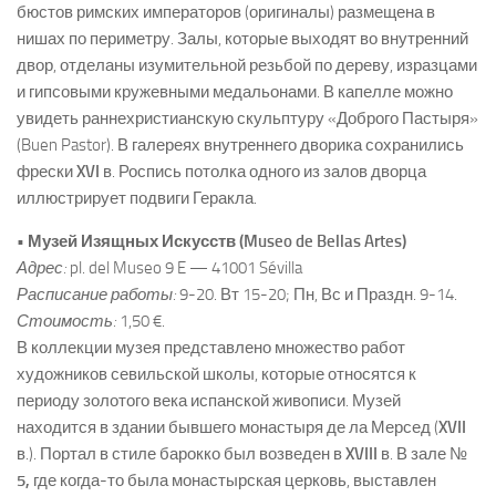
бюстов римских императоров (оригиналы) размещена в
нишах по периметру. Залы, которые выходят во внутренний
двор, отделаны изумительной резьбой по дереву, изразцами
и гипсовыми кружевными медальонами. В капелле можно
увидеть раннехристианскую скульптуру «Доброго Пастыря»
(Buen Pastor). В галереях внутреннего дворика сохранились
фрески
XVI
в. Роспись потолка одного из залов дворца
иллюстрирует подвиги Геракла.
• Музей Изящных Искусств (Museo de Bellas Artes)
Адрес:
pl. del Museo 9 E — 41001 Sévilla
Расписание работы:
9-20. Вт 15-20; Пн, Вс и Праздн. 9-14.
Стоимость:
1,50 €.
В коллекции музея представлено множество работ
художников севильской школы, которые относятся к
периоду золотого века испанской живописи. Музей
находится в здании бывшего монастыря де ла Мерсед (
XVII
в.). Портал в стиле барокко был возведен в
XVIII
в. В зале №
5,
где когда-то была монастырская церковь, выставлен