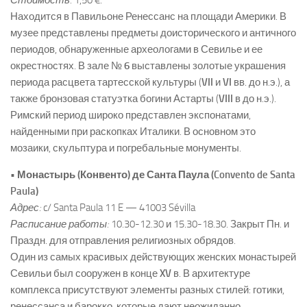
Находится в Павильоне Ренессанс на площади Америки. В
музее представлены предметы доисторического и античного
периодов, обнаруженные археологами в Севилье и ее
окрестностях. В зале №
6
выставлены золотые украшения
периода расцвета тартесской культуры (
VII
и
VI
вв. до н.э.), а
также бронзовая статуэтка богини Астарты (
VIII
в до н.э.).
Римский период широко представлен экспонатами,
найденными при раскопках Италики. В основном это
мозаики, скульптура и погребальные монументы.
• Монастырь (Конвенто) де Санта Паула (Convento de Santa
Paula)
Адрес:
c/ Santa Paula 11 E — 41003 Sévilla
Расписание работы:
10.30-12.30 и 15.30-18.30. Закрыт Пн. и
Праздн. для отправления религиозных обрядов.
Один из самых красивых действующих женских монастырей
Севильи был сооружен в конце
XV
в. В архитектуре
комплекса присутствуют элементы разных стилей: готики,
ренессанса и барокко, которые дают неожиданно