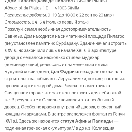
• Дом Пилатос (Каса де Пилатос / Casa de Pilatos)
Адрес:
pl. de Pilatos 1 E — 41003 Sévilla
Расписание работы:
9-19 (до 18.00 с 22 сен по 20 мар.).
Стоимость:
8 €; 5 € (только первый этаж).
Пожалуй, самая необычная достопримечательность
Севильи. Дом находится на симпатичной площади Пилатос,
где установлен памятник Сурбарану. Здание начали строить
в
XV
в., но закончили лишь в начале
XVI
в. В архитектуре
дворца смешалось несколько стилей: мудехар
(доминирующий), ренессанс и пламенеющая готика.
Будущий хозяин дома,
Дон Фадрике
незадолго до начала
строительства побывал в Иерусалиме и, похоже, настолько
проникся архитектурой дома Римского наместника в
Священном городе, что захотел построить для себя такой
же. В результате в Севилье появился этот необычный
дворец. Особенно красив внутренний дворик, опоясанный
изящными аркадами. В центре расположен фонтан из Генуи
(
XVI
в.). Здесь же находится
статуя Афины Паллады
—
подлинная греческая скульптура V в до н.э. Коллекция