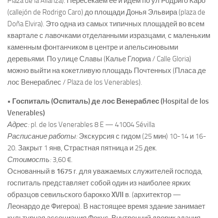
Plaza de la Alianza). Пересекаем ее и идем по ул Родриго Каро
(callejón de Rodrigo Caro) до площади Донья Эльвира (plaza de
Doña Elvira). Это одна из самых типичных площадей во всем
квартале с лавочками отделанными изразцами, с маленьким
каменным фонтанчиком в центре и апельсиновыми
деревьями. По улице Славы (Калье Глориа / Calle Gloria)
можно выйти на кокетливую площадь Почтенных (Пласа де
лос Венераблес / Plaza de los Venerables).
• Госпиталь (Оспиталь) де лос Венераблес (Hospital de los
Venerables)
Адрес:
pl. de los Venerables 8 E — 41004 Sévilla
Расписание работы:
Экскурсия с гидом (25 мин) 10-14 и 16-
20. Закрыт 1 янв, Страстная пятница и 25 дек.
Стоимость:
3,60 €.
Основанный в
1675
г. для уважаемых служителей господа,
госпиталь представляет собой один из наиболее ярких
образцов севильского барокко
XVII
в. (архитектор —
Леонардо де Фигероа). В настоящее время здание занимает
культурная ассоциация Фокус. Внутренний дворик здания