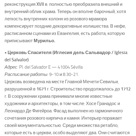
реконструкция
XVII
в. полностью преобразила внешний и
внутренний облик храма. Теперь он вполне барочный, хотя
легкость внутренних колонн из розового мрамора
компенсирует поздние декоративные излишества. В нефе,
расписанном сценами из Евангелия, есть работа, которую
приписывают
Мурильо.
• Церковь Спасителя (Иглесия дель Сальвадор / Iglesia
del Salvalor)
Адрес:
Pl. del Salvador E — 41004 Sévilla
Расписание работы:
9-10 и 8.30-21.
Церковь возведена на месте Главной Мечети Севильи,
разрушенной в
1671
г. Строительство продолжалось до
1712
г. В сооружении храма принимали многие известные
художники и архитекторы, в том числе: Хосе Гранадос и
Леонардо Де Фигейроа. Фасад выполнен из гармоничного
сочетания розового кирпича и камня. Интерьер поражает
своей монументальностью. Среди множества ретабло,
которые есть в церкви, особо выделяют два. Они считаются