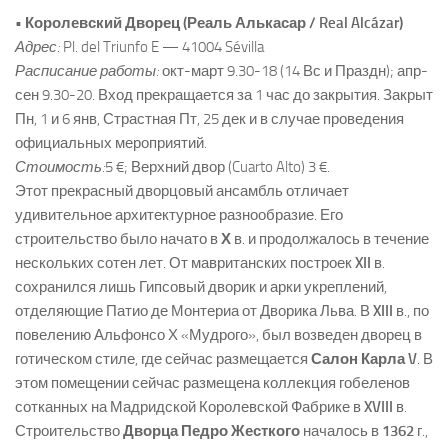
• Королевский Дворец (Реаль Алькасар / Real Alcázar)
Адрес:
Pl. del Triunfo E — 41004 Sévilla
Расписание работы:
окт-март 9.30-18 (14 Вс и Праздн); апр-
сен 9.30-20. Вход прекращается за 1 час до закрытия. Закрыт
Пн, 1 и 6 янв, Страстная Пт, 25 дек и в случае проведения
официальных мероприятий.
Стоимость:
5 €; Верхний двор (Cuarto Alto) 3 €.
Этот прекрасный дворцовый ансамбль отличает
удивительное архитектурное разнообразие. Его
строительство было начато в
Х
в. и продолжалось в течение
нескольких сотен лет. От мавританских построек
XII
в.
сохранился лишь Гипсовый дворик и арки укреплений,
отделяющие Патио де Монтериа от Дворика Льва. В
XIII
в., по
повелению Альфонсо Х «Мудрого», был возведен дворец в
готическом стиле, где сейчас размещается
Салон Карла V
. В
этом помещении сейчас размещена коллекция гобеленов
сотканных на Мадридской Королевской Фабрике в
XVIII
в.
Строительство
Дворца Педро Жесткого
началось в
1362
г.,