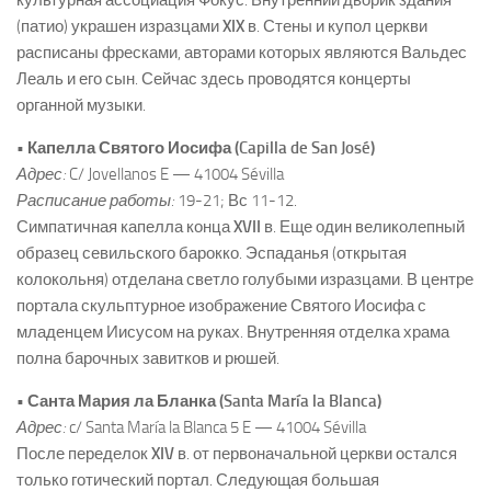
(патио) украшен изразцами
XIX
в. Стены и купол церкви
расписаны фресками, авторами которых являются Вальдес
Леаль и его сын. Сейчас здесь проводятся концерты
органной музыки.
• Капелла Святого Иосифа (Capilla de San José)
Адрес:
C/ Jovellanos E — 41004 Sévilla
Расписание работы:
19-21; Вс 11-12.
Симпатичная капелла конца
XVII
в. Еще один великолепный
образец севильского барокко. Эспаданья (открытая
колокольня) отделана светло голубыми изразцами. В центре
портала скульптурное изображение Святого Иосифа с
младенцем Иисусом на руках. Внутренняя отделка храма
полна барочных завитков и рюшей.
• Санта Мария ла Бланка (Santa María la Blanca)
Адрес:
c/ Santa María la Blanca 5 E — 41004 Sévilla
После переделок
XIV
в. от первоначальной церкви остался
только готический портал. Следующая большая