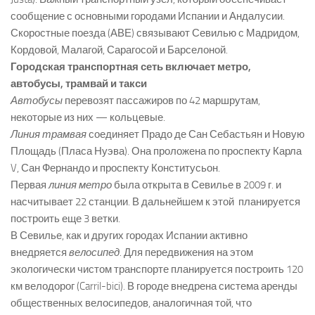
сообщение с основными городами Испании и Андалусии.
Скоростные поезда (АВЕ) связывают Севилью с Мадридом,
Кордовой, Малагой, Сарагосой и Барселоной.
Городская транспортная сеть включает метро,
автобусы, трамвай и такси
Автобусы
перевозят пассажиров по 42 маршрутам,
некоторые из них — кольцевые.
Линия трамвая
соединяет Прадо де Сан Себастьян и Новую
Площадь (Пласа Нуэва). Она проложена по проспекту Карла
V, Сан Фернандо и проспекту Конститусьон.
Первая
линия метро
была открыта в Севилье в 2009 г. и
насчитывает 22 станции. В дальнейшем к этой планируется
построить еще 3 ветки.
В Севилье, как и других городах Испании активно
внедряется
велосипед
. Для передвижения на этом
экологически чистом транспорте планируется построить 120
км велодорог (Carril-bici). В городе внедрена система аренды
общественных велосипедов, аналогичная той, что