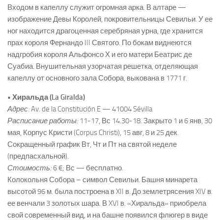
Входом в капеллу служит огромная арка. В алтаре —
изображение Девы Королей, покровительницы Севильи. У ее
ног находится драгоценная серебряная урна, где хранится
прах короля Фернандо III Святого. По бокам виднеются
надгробия короля Альфонсо Х и его матери Беатрис де
Суабиа. Внушительная узорчатая решетка, отделяющая
капеллу от основного зала Собора, выкована в 1771 г.
• Хиральда (La Giralda)
Адрес:
Av. de la Constitución E — 41004 Sévilla
Расписание работы:
11-17, Вс 14.30-18. Закрыто 1 и 6 янв, 30
мая, Корпус Кристи (Corpus Christi), 15 авг, 8 и 25 дек.
Сокращенный график Вт, Чт и Пт на святой неделе
(предпасхальной).
Стоимость:
6 €; Вс — бесплатно.
Колокольня Собора – символ Севильи. Башня минарета
высотой 96 м. была построена в XII в. До землетрясения XIV в.
ее венчали 3 золотых шара. В XVI в. «Хиральда» приобрела
свой современный вид, и на башне появился флюгер в виде