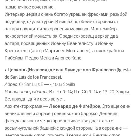
гармоничное сочетание.
Интерьер церкви очень богато украшен фресками, резьбой
по дереву, скульптурой. В нишах по обеим сторонам от
алтаря находятся захоронения маркизов Монтемайор,
покровителей монастыря. Среди сокровищ церкви два
алтаря, посвященных Иоанну Евангелисту и Иоанну
Крестителю (автор Мартинес Монтаньес), а также работы
Рибейры, Педро Мена и Алонсо Кано
.
• Церковь (Иглесия) де сан Луис де лос Франсесес (Iglesia
de San Luis de los Franceses)
.
Адрес:
C/ San Luis E — 41003 Sevilla
Расписание работы:
Вт-Чт 9-14; Пт-Сб 9-14 и 17-20. Закрыт
Вс, праздн. дни и весь август.
Архитектор храма —
Леонардо де Фигейроа
. Это еще один
великолепный образец севильского барокко. Деление
фасада на части четко прослеживается: два этажа с
восьмиугольной башней с каждой стороны, а в середине —
центральный купол, покрытый керамикой. Внутри купол