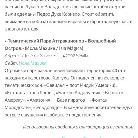
расписан Лукасом Вальдесом, а пышные ретабло церкви
были сделаны Педро Дуке Корнехо. Стоит обратить
внимание на «обязательные» изразцы и фронтальную часть
главного алтаря.
• Тематический Парк Аттракционов «Волшебный
Остров» (Исла Махика / Isla Mágica)
Адрес:
C/ José de Galvez E — 42092 Sévilla
Сайт:
Исла Махика
Огромный парк развлечений занимает территорию
40
га. и
находится на острове Картуха. Он поделен на несколько
тематических зон: «Севилья – порт Индий (Америки)»,
«Кетцаль – гнев богов», «Балкон Андалусии», «Ворота в
Америку», «Амазония», «База пиратов», «Фонтан
Молодости», «Эльдорадо». В каждой зоне посетителей ждут
острые ощущения и забавные представления.
Использованы сведения и иллюстрации из статьи