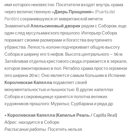
имя которого неизвестно. Посетители входят внутрь храма
через величественную
«Дверь Прощения»
(Puerta del
Perdón) сохранившуюся от мавританской мечети.
Знаменитый
Апельсиновый дворик
рядом с Собором, еще
один след мусульманского прошлого. Интерьер Собора
поражает своими размерами и богатства внутреннего
убранства. Легкость колонн подчеркивает общую высоту
Собора и ширину его
5
нефов. Высота центрального –
56
м.
Затейливая отделка крестового свода отражается в зеркале,
которое вмонтировано в пол. Ретабло храма просто огромное
(его ширина
20
м.). Оно является самым большим в Испании.
Королевская Капелла
подавляет своей
монументальностью и пышностью. В других капеллах
Собора и сокровищнице хранятся полотна великих
художников прошлого: Мурильо, Сурбарана и ряда др.
•
Королевская Капелла (Капилья Реаль / Capilla Real)
Адрес:
находится в Соборе.
Расписание работы:
Посетить нельзя.