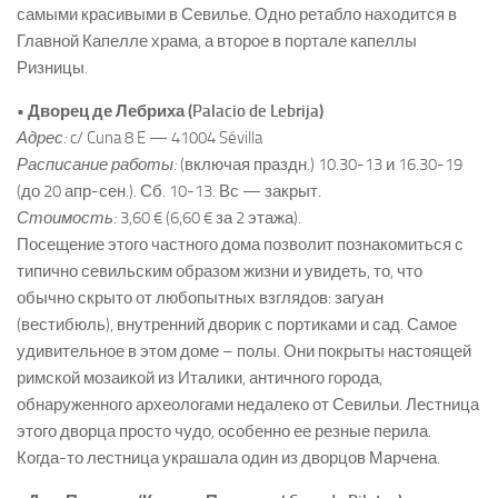
самыми красивыми в Севилье. Одно ретабло находится в
Главной Капелле храма, а второе в портале капеллы
Ризницы.
• Дворец де Лебриха (Palacio de Lebrija)
Адрес:
c/ Cuna 8 E — 41004 Sévilla
Расписание работы:
(включая праздн.) 10.30-13 и 16.30-19
(до 20 апр-сен.). Сб. 10-13. Вс — закрыт.
Стоимость:
3,60 € (6,60 € за 2 этажа).
Посещение этого частного дома позволит познакомиться с
типично севильским образом жизни и увидеть, то, что
обычно скрыто от любопытных взглядов: загуан
(вестибюль), внутренний дворик с портиками и сад. Самое
удивительное в этом доме – полы. Они покрыты настоящей
римской мозаикой из Италики, античного города,
обнаруженного археологами недалеко от Севильи. Лестница
этого дворца просто чудо, особенно ее резные перила.
Когда-то лестница украшала один из дворцов Марчена.