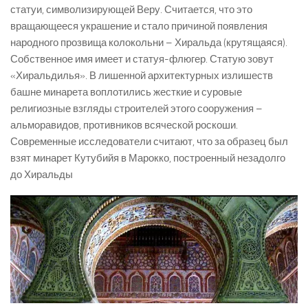
статуи, символизирующей Веру. Считается, что это
вращающееся украшение и стало причиной появления
народного прозвища колокольни – Хиральда (крутящаяся).
Собственное имя имеет и статуя-флюгер. Статую зовут
«Хиральдилья». В лишенной архитектурных излишеств
башне минарета воплотились жесткие и суровые
религиозные взгляды строителей этого сооружения –
альморавидов, противников всяческой роскоши.
Современные исследователи считают, что за образец был
взят минарет Кутубийя в Марокко, построенный незадолго
до Хиральды