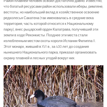
Район плавней человек освоил достаточно давно. Известно,
что богатый ресурсами район использовали иберы, римляне,
вестготы, но наибольший вклад в хозяйственное освоение
редколесья Сакатена (так именовалась в средние века
территория, часть которой относится к Национальному
парку), внес рыцарский орден Калатрава, получивший эти
земли в ходе Реконкисты. Позднее эти места стали
излюбленным местом охоты короля Испании Филиппа II.
Этот монарх, живший в XVI в., за 400 лет до создания
нынешнего Национального парка, приказал организовать
охрану плавней и лесных угодий вокруг них.