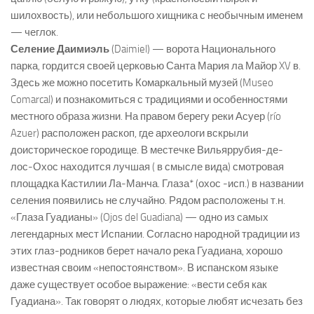
шилохвость), или небольшого хищника с необычным именем
— чеглок.
Селение Даимиэль
(Daimiel) — ворота Национального
парка, гордится своей церковью Санта Мария ла Майор XV в.
Здесь же можно посетить Комаркальный музей (Museo
Comarcal) и познакомиться с традициями и особенностями
местного образа жизни. На правом берегу реки Асуер (río
Azuer) расположен раскоп, где археологи вскрыли
доисторическое городище. В местечке Вильяррубия-де-
лос-Охос находится лучшая ( в смысле вида) смотровая
площадка Кастилии Ла-Манча. Глаза* (охос -исп.) в названии
селения появились не случайно. Рядом расположены т.н.
«Глаза Гуадианы» (Ojos del Guadiana) — одно из самых
легендарных мест Испании. Согласно народной традиции из
этих глаз-родников берет начало река Гуадиана, хорошо
известная своим «непостоянством». В испанском языке
даже существует особое выражение: «вести себя как
Гуадиана». Так говорят о людях, которые любят исчезать без