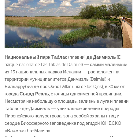
Национальный парк Таблас
(плавни)
де Даимиэль
(El
parque nacional de Las Tablas de Daimiel) — самый маленький
из 15 национальных парков Испании — расположен на
территории муниципалитетов Даимиэль (Daimiel) и
Вильаррубиа де лос Охос (Villarrubia de los Ojos), в 30 км от
города
Сьдад Реаль
, столицы одноименной провинции.
Несмотря на небольшую площадь, заливные луга и плавни
Таблас-де-Даимиэль — уникальное явление природы
Пиренейского полуострова, зона особой охраны птиц и
сердце Биосферного заповедника под эгидой ЮНЕСКО
«Влажная Ла-Манча».