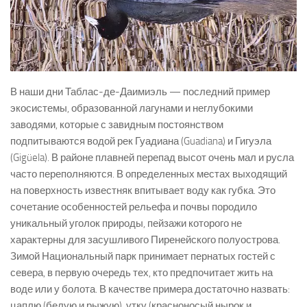
В наши дни Таблас-де-Даимиэль — последний пример
экосистемы, образованной лагунами и неглубокими
заводями, которые с завидным постоянством
подпитываются водой рек Гуадиана (Guadiana) и Гигуэла
(Gigüela). В районе плавней перепад высот очень мал и русла
часто переполняются. В определенных местах выходящий
на поверхность известняк впитывает воду как губка. Это
сочетание особенностей рельефа и почвы породило
уникальный уголок природы, пейзажи которого не
характерны для засушливого Пиренейского полуострова.
Зимой Национальный парк принимает пернатых гостей с
севера, в первую очередь тех, кто предпочитает жить на
воде или у болота. В качестве примера достаточно назвать:
цаплю (белую и рыжую), утку (красноносый нырок и