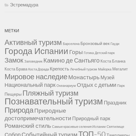
Эстремадура
МЕТКИ
Активный туризм
Бронзовый век
Барселона
Гауди
Города Испании
Горы
Готика
Детский парк
Замок
Камино де Сантьяго
Коста Бланка
Заповедник
Крепость
Коста Брава
Мегалит
Коста Дорада
Лечебный туризм
Майорка
Мировое наследие
Монастырь
Музей
Национальный парк
Отдых с детьми
Океанариум
Парк
Пляжный туризм
Пещеры
Познавательный туризм
Праздник
Природа
Природные
достопримечательности
Природный парк
Романский стиль
Самые красивые селения Испании
Святилище
ТОП-50
Событийный туризм
Собор
Тамплиеры