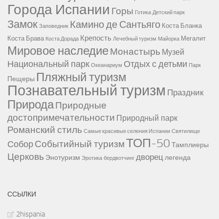
Города Испании
Горы
Готика
Детский парк
Замок
Камино де Сантьяго
Коста Бланка
Заповедник
Крепость
Коста Брава
Мегалит
Коста Дорада
Лечебный туризм
Майорка
Мировое наследие
Монастырь
Музей
Национальный парк
Отдых с детьми
Океанариум
Парк
Пляжный туризм
Пещеры
Познавательный туризм
Праздник
Природа
Природные
достопримечательности
Природный парк
Романский стиль
Самые красивые селения Испании
Святилище
ТОП-50
Событийный туризм
Собор
Тамплиеры
Церковь
дворец
Энотуризм
легенда
Эротика
бердвотчинг
ССЫЛКИ
2hispania