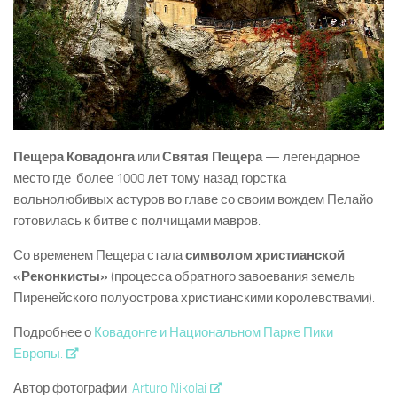
Пещера Ковадонга
или
Святая Пещера
— легендарное
место где более 1000 лет тому назад горстка
вольнолюбивых астуров во главе со своим вождем Пелайо
готовилась к битве с полчищами мавров.
Со временем Пещера стала
символом христианской
«Реконкисты»
(процесса обратного завоевания земель
Пиренейского полуострова христианскими королевствами).
Подробнее о
Ковадонге и Национальном Парке Пики
Европы.
Автор фотографии:
Arturo Nikolai