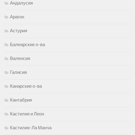
Андалусия
Арагон
Астурия
Балеарские о-ва
Валенсия
Галисия
Канарские о-ва
Кантабрия
Кастилия и Леон
Кастилия-Ла Манча