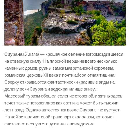
Сиурана
(Siurana) — крошечное селение взгромоздившееся
на отвесную скалу. На плоской вершине всего несколько
каменных домов, руины замка мавританской королевы,
романская церковь XII века и почти абсолютная тишина.
Сверху открываются фантастически красивые виды на
долину реки Сиурана и водохранилище внизу.
Массовый туризм обошел селение стороной, и жизнь здесь
течет так же неторопливо как сотни, а может быть тысячи
лет назад. Однако автостоянка возле Сиураны не пустует.
На ней оставляют свой транспорт скалолазы, которые
считают отвесную стену скалы своим домом.