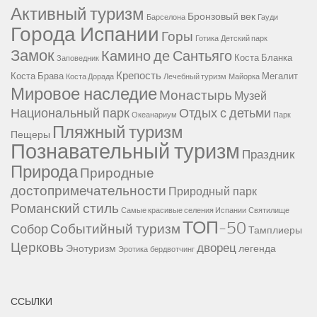
Активный туризм
Бронзовый век
Барселона
Гауди
Города Испании
Горы
Готика
Детский парк
Замок
Камино де Сантьяго
Коста Бланка
Заповедник
Крепость
Коста Брава
Мегалит
Коста Дорада
Лечебный туризм
Майорка
Мировое наследие
Монастырь
Музей
Национальный парк
Отдых с детьми
Океанариум
Парк
Пляжный туризм
Пещеры
Познавательный туризм
Праздник
Природа
Природные
достопримечательности
Природный парк
Романский стиль
Самые красивые селения Испании
Святилище
ТОП-50
Событийный туризм
Собор
Тамплиеры
Церковь
дворец
Энотуризм
легенда
Эротика
бердвотчинг
ССЫЛКИ