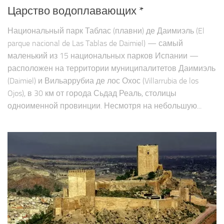
Царство водоплавающих *
Национальный парк Таблас (плавни) де Даимиэль (El
parque nacional de Las Tablas de Daimiel) — самый
маленький из 15 национальных парков Испании —
расположен на территории муниципалитетов Даимиэль
(Daimiel) и Вильаррубиа де лос Охос (Villarrubia de los
Ojos), в 30 км от города Сьдад Реаль, столицы
одноименной провинции. Несмотря на небольшую...