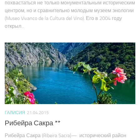
похвастаться не только монументальным историческим
центром, но и сравнительно молодым музеем энологии
(Museo Vivanco de la Cultura del Vino). Его в 2004 году
открыл...
ГАЛИСИЯ
21.04.2015
Рибейра Сакра **
Рибейра Сакра (Ribeira Sacra)— исторический район