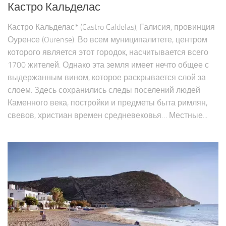
Кастро Кальделас
Кастро Кальделас* (Castro Caldelas), Галисия, провинция
Оуренсе (Ourense). Во всем муниципалитете, центром
которого является этот городок, насчитывается всего
1700 жителей. Однако эта земля имеет нечто общее с
выдержанным вином, которое раскрывается слой за
слоем. Здесь сохранились следы поселений людей
Каменного века, постройки и предметы быта римлян,
свевов, христиан времен средневековья… Местные...