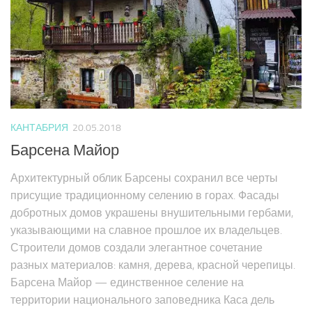
КАНТАБРИЯ
20.05.2018
Барсена Майор
Архитектурный облик Барсены сохранил все черты
присущие традиционному селению в горах. Фасады
добротных домов украшены внушительными гербами,
указывающими на славное прошлое их владельцев.
Строители домов создали элегантное сочетание
разных материалов: камня, дерева, красной черепицы.
Барсена Майор — единственное селение на
территории национального заповедника Каса дель