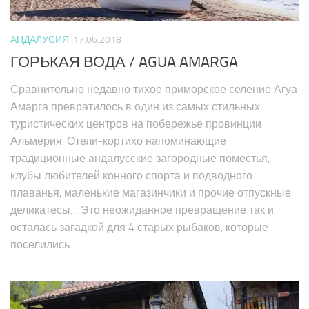
АНДАЛУСИЯ
17.06.2018
ГОРЬКАЯ ВОДА / AGUA AMARGA
Сравнительно недавно тихое приморское селение Агуа
Амарга превратилось в один из самых стильных
туристических центров на побережье провинции
Альмерия. Отели-кортихо напоминающие
традиционные андалусские загородные поместья,
клубы любителей конного спорта и подводного
плаванья, маленькие магазинчики и прочие отпускные
деликатесы… Это неожиданное превращение так и
осталась загадкой для 4 старых рыбаков, которые
поселились...