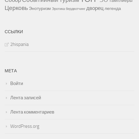
Собор
Тамплиеры
Церковь
дворец
Энотуризм
легенда
Эротика
бердвотчинг
ССЫЛКИ
2hispania
МЕТА
Войти
Лента записей
Лента комментариев
WordPress.org