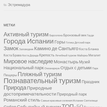
Эстремадура
МЕТКИ
Активный туризм
Бронзовый век
Барселона
Гауди
Города Испании
Горы
Готика
Детский парк
Замок
Камино де Сантьяго
Коста Бланка
Заповедник
Крепость
Коста Брава
Мегалит
Коста Дорада
Лечебный туризм
Майорка
Мировое наследие
Монастырь
Музей
Национальный парк
Отдых с детьми
Океанариум
Парк
Пляжный туризм
Пещеры
Познавательный туризм
Праздник
Природа
Природные
достопримечательности
Природный парк
Романский стиль
Самые красивые селения Испании
Святилище
ТОП-50
Событийный туризм