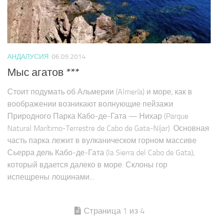
АНДАЛУСИЯ
06.09.2014
Мыс агатов ***
Стоит подумать об Альмерии (Almería) и море, как в
воображении возникают волнующие пейзажи
Природного Парка Кабо-де-Гата — Нихар (Parque
Natural Marítimo-Terrestre de Cabo de Gata-Níjar). Основная
часть парка лежит в вулканическом горном массиве
Сьерра дель Кабо-де-Гата (la Sierra del Cabo de Gata),
который вдается далеко в море. Склоны гор
испещрены лощинами...
Страница 1 из 4