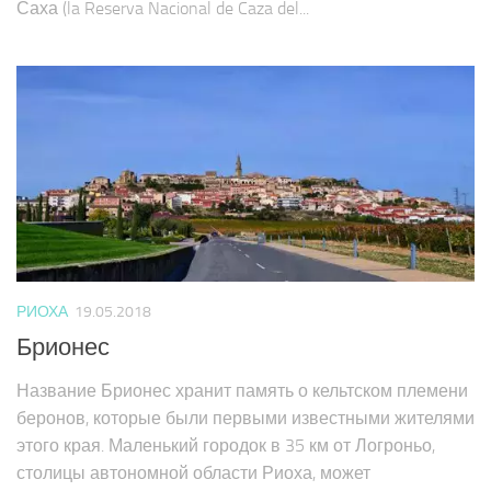
Саха (la Reserva Nacional de Caza del...
РИОХА
19.05.2018
Брионес
Название Брионес хранит память о кельтском племени
беронов, которые были первыми известными жителями
этого края. Маленький городок в 35 км от Логроньо,
столицы автономной области Риоха, может