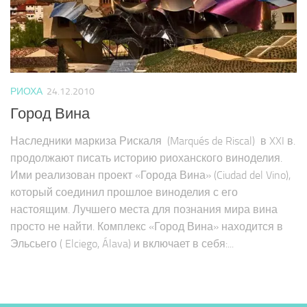
РИОХА
24.12.2010
Город Вина
Наследники маркиза Рискаля (Marqués de Riscal) в XXI в.
продолжают писать историю риоханского виноделия.
Ими реализован проект «Города Вина» (Ciudad del Vino),
который соединил прошлое виноделия с его
настоящим. Лучшего места для познания мира вина
просто не найти. Комплекс «Город Вина» находится в
Эльсьего ( Elciego, Álava) и включает в себя:...