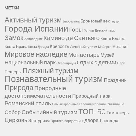
МЕТКИ
Активный туризм
Бронзовый век
Барселона
Гауди
Города Испании
Горы
Готика
Детский парк
Замок
Камино де Сантьяго
Коста Бланка
Заповедник
Крепость
Коста Брава
Мегалит
Коста Дорада
Лечебный туризм
Майорка
Мировое наследие
Монастырь
Музей
Национальный парк
Отдых с детьми
Океанариум
Парк
Пляжный туризм
Пещеры
Познавательный туризм
Праздник
Природа
Природные
достопримечательности
Природный парк
Романский стиль
Самые красивые селения Испании
Святилище
ТОП-50
Событийный туризм
Собор
Тамплиеры
Церковь
дворец
Энотуризм
легенда
Эротика
бердвотчинг