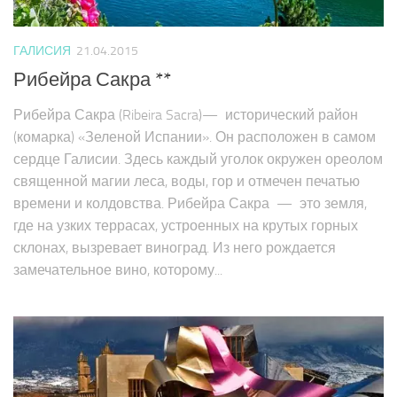
ГАЛИСИЯ
21.04.2015
Рибейра Сакра **
Рибейра Сакра (Ribeira Sacra)— исторический район
(комарка) «Зеленой Испании». Он расположен в самом
сердце Галисии. Здесь каждый уголок окружен ореолом
священной магии леса, воды, гор и отмечен печатью
времени и колдовства. Рибейра Сакра — это земля,
где на узких террасах, устроенных на крутых горных
склонах, вызревает виноград. Из него рождается
замечательное вино, которому...