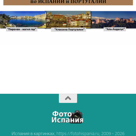
Испания в картинках, https://fotohispania.ru, 2009 - 2026