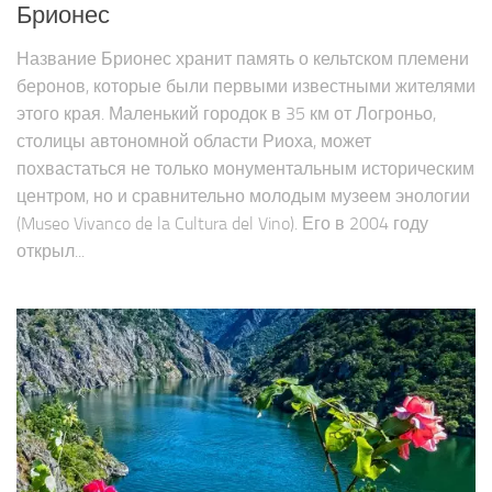
Брионес
Название Брионес хранит память о кельтском племени
беронов, которые были первыми известными жителями
этого края. Маленький городок в 35 км от Логроньо,
столицы автономной области Риоха, может
похвастаться не только монументальным историческим
центром, но и сравнительно молодым музеем энологии
(Museo Vivanco de la Cultura del Vino). Его в 2004 году
открыл...