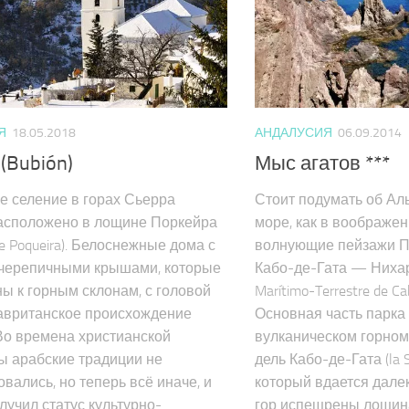
Я
18.05.2018
АНДАЛУСИЯ
06.09.2014
(Bubión)
Мыс агатов ***
 селение в горах Сьерра
Стоит подумать об Аль
асположено в лощине Поркейра
море, как в воображе
de Poqueira). Белоснежные дома с
волнующие пейзажи П
черепичными крышами, которые
Кабо-де-Гата — Нихар 
ы к горным склонам, с головой
Marítimo-Terrestre de Cab
авританское происхождение
Основная часть парка
Во времена христианской
вулканическом горно
ы арабские традиции не
дель Кабо-де-Гата (la Si
вались, но теперь всё иначе, и
который вдается дале
лучил статус культурно-
гор испещрены лощина