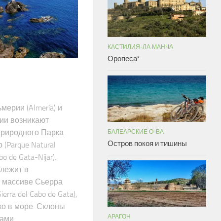
КАСТИЛИЯ-ЛА МАНЧА
Оропеса*
мерии (Almería) и
нии возникают
риродного Парка
БАЛЕАРСКИЕ О-ВА
Остров покоя и тишины
(Parque Natural
o de Gata-Níjar).
 лежит в
м массиве Сьерра
erra del Cabo de Gata),
ко в море. Склоны
АРАГОН
ми...