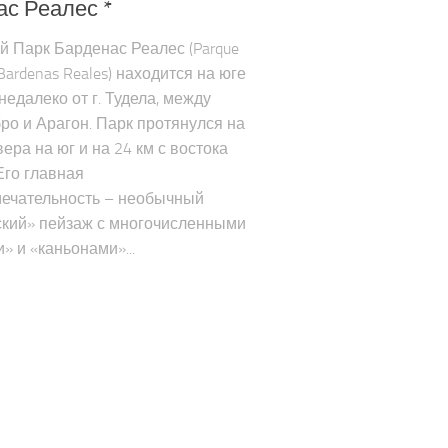
ас Реалес *
 Парк Барденас Реалес (Parque
 Bardenas Reales) находится на юге
недалеко от г. Тудела, между
ро и Арагон. Парк протянулся на
вера на юг и на 24 км с востока
Его главная
ечательность – необычный
кий» пейзаж с многочисленными
» и «каньонами»...