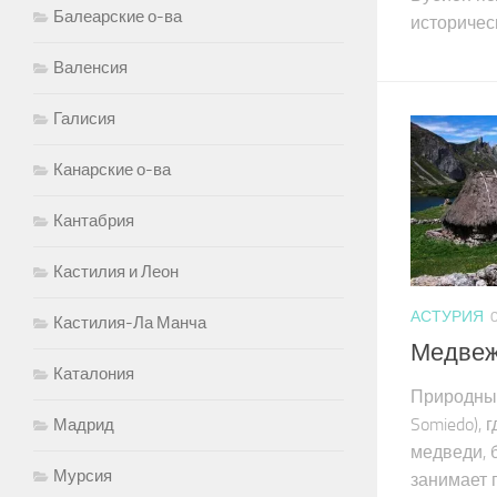
Балеарские о-ва
историческ
Валенсия
Галисия
Канарские о-ва
Кантабрия
Кастилия и Леон
АСТУРИЯ
Кастилия-Ла Манча
Медвежи
Каталония
Природный
Somiedo), 
Мадрид
медведи, 
Мурсия
занимает 