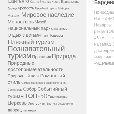
Сантьяго
Барден
Коста Бланка
Коста Брава
Коста
Крепость
Дорада
Лечебный туризм
Майорка
Природный
Мировое наследие
Мегалит
Natural de
Монастырь
Музей
Наварры, 
Национальный парк
Океанариум
реками Эб
Отдых с детьми
Пещеры
Парк
45 км с се
Пляжный туризм
на запад. 
Познавательный
достоприм
туризм
Природа
Праздник
«марсианс
Природные
«ущельями
достопримечательности
Романский
Природный парк
стиль
Самые красивые селения Испании
Событийный
Собор
Святилище
ТОП-50
туризм
Тамплиеры
Церковь
Энотуризм
Эротика
бердвотчинг
дворец
легенда