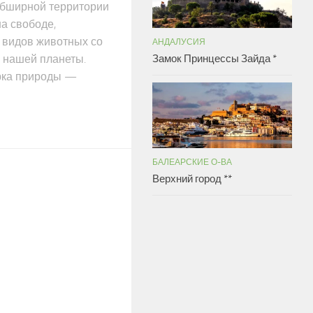
 обширной территории
на свободе,
 видов животных со
АНДАЛУСИЯ
Замок Принцессы Зайда *
в нашей планеты.
рка природы —
БАЛЕАРСКИЕ О-ВА
Верхний город **