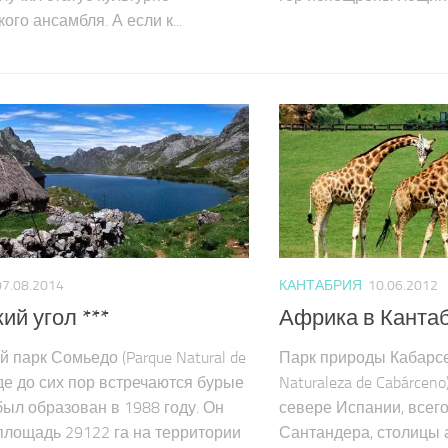
ого ансамбля. А если к...
07.08.2014
КАНТАБРИЯ
10.06.2012
й угол ***
Африка в Кантаб
 парк Сомьедо (Parque Natural de
Парк природы Кабарсено
где до сих пор встречаются бурые
Naturaleza de Cabárcen
был образован в 1988 году. Он
севере Испании, всего
площадь 29122 га на территории
Сантандера, столицы 