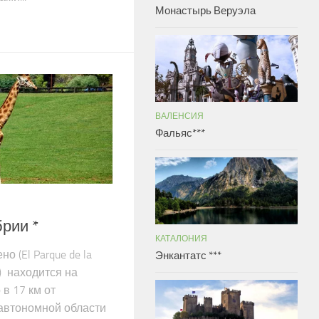
Монастырь Веруэла
ВАЛЕНСИЯ
Фальяс***
рии *
КАТАЛОНИЯ
 (El Parque de la
Энкантатс ***
o) находится на
 в 17 км от
автономной области