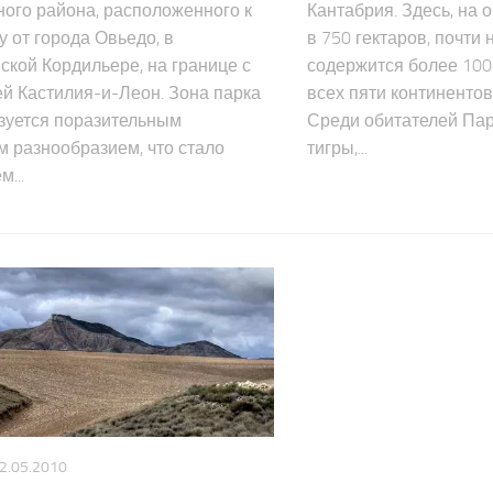
ого района, расположенного к
Кантабрия. Здесь, на
у от города Овьедо, в
в 750 гектаров, почти 
ской Кордильере, на границе с
содержится более 100
й Кастилия-и-Леон. Зона парка
всех пяти континенто
зуется поразительным
Среди обитателей Па
 разнообразием, что стало
тигры,...
...
2.05.2010