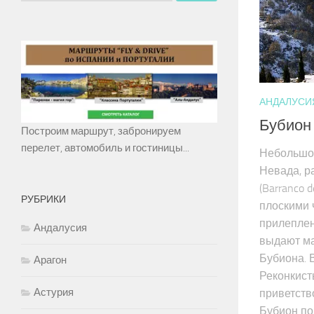
АНДАЛУСИ
Бубион 
Построим маршрут, забронируем
перелет, автомобиль и гостиницы...
Небольшое
Невада, р
(Barranco 
РУБРИКИ
плоскими 
прилеплен
Андалусия
выдают м
Бубиона. 
Арагон
Реконкист
Астурия
приветство
Бубион по