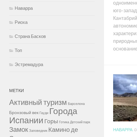
одноименн
Наварра
юго-запад
Кантабрий
Риоха
автономие
характери
Страна Басков
природным
основанием
Топ
Эстремадура
МЕТКИ
Активный туризм
Барселона
Города
Бронзовый век
Гауди
Испании
Горы
Готика
Детский парк
Замок
Камино де
НАВАРРА
0
Заповедник