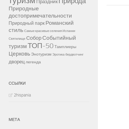
туризм
Природа
Праздник
Природные
достопримечательности
Романский
Природный парк
стиль
Самые красивые селения Испании
Событийный
Собор
Святилище
ТОП-50
туризм
Тамплиеры
Церковь
Энотуризм
Эротика
бердвотчинг
дворец
легенда
ССЫЛКИ
2hispania
МЕТА