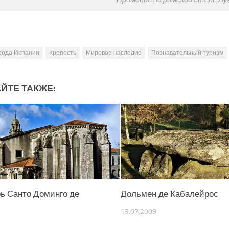
рода Испании
Крепость
Мировое наследие
Познавательный туризм
ЙТЕ ТАКЖЕ:
ь Санто Доминго де
Дольмен де Кабалейрос
13.07.2009