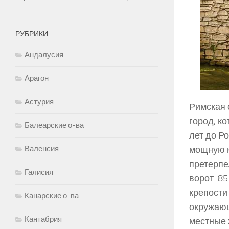
РУБРИКИ
Андалусия
Арагон
Астурия
Римская 
город, к
Балеарские о-ва
лет до Р
Валенсия
мощную к
претерпе
Галисия
ворот. 8
крепости
Канарские о-ва
окружающ
Кантабрия
местные 