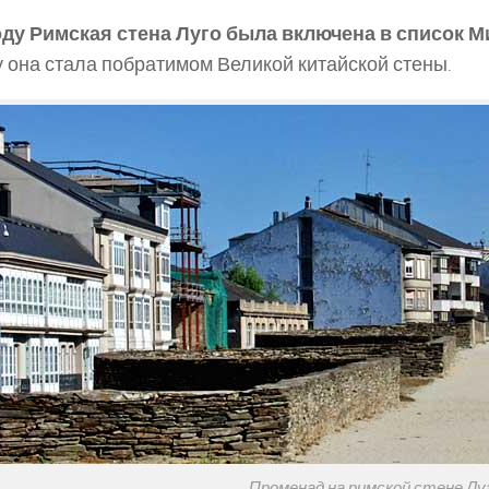
году Римская стена Луго была включена в список
у она стала побратимом Великой китайской стены.
Променад на римской стене Лу