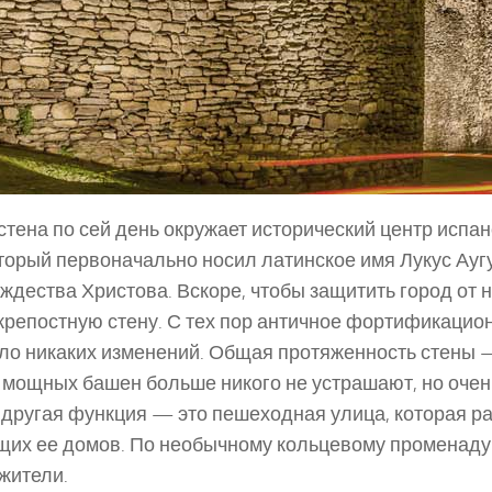
стена по сей день окружает исторический центр испа
оторый первоначально носил латинское имя Лукус Ауг
ождества Христова. Вскоре, чтобы защитить город от
репостную стену. С тех пор античное фортификацион
ло никаких изменений. Общая протяженность стены — 
5 мощных башен больше никого не устрашают, но очен
 другая функция — это пешеходная улица, которая 
их ее домов. По необычному кольцевому променаду л
жители.