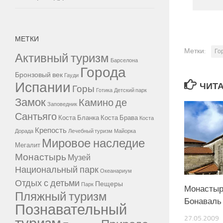
МЕТКИ
Метки:
Го
Активный туризм
Барселона
Города
Бронзовый век
Гауди
Испании
ЧИТА
Горы
Готика
Детский парк
Замок
Камино де
Заповедник
Сантьяго
Коста Бланка
Коста Брава
Коста
Крепость
Дорада
Лечебный туризм
Майорка
Мировое наследие
Мегалит
Монастырь
Музей
Национальный парк
Океанариум
Отдых с детьми
Пещеры
Парк
Монастыр
Пляжный туризм
Бонаваль
Познавательный
27.05.2009