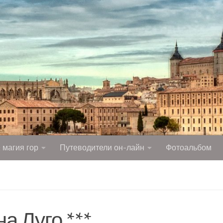
 магия гор
Путеводители он-лайн
Фотоальбом
Я
а Луго ***