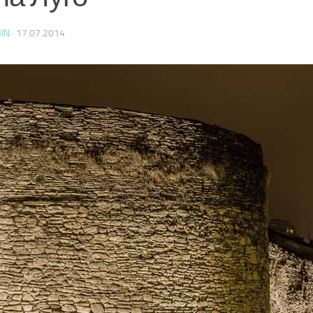
IN
·
17.07.2014