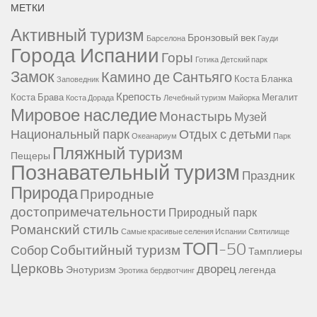
МЕТКИ
Активный туризм
Бронзовый век
Барселона
Гауди
Города Испании
Горы
Готика
Детский парк
Замок
Камино де Сантьяго
Коста Бланка
Заповедник
Крепость
Коста Брава
Мегалит
Коста Дорада
Лечебный туризм
Майорка
Мировое наследие
Монастырь
Музей
Национальный парк
Отдых с детьми
Океанариум
Парк
Пляжный туризм
Пещеры
Познавательный туризм
Праздник
Природа
Природные
достопримечательности
Природный парк
Романский стиль
Самые красивые селения Испании
Святилище
ТОП-50
Событийный туризм
Собор
Тамплиеры
Церковь
дворец
Энотуризм
легенда
Эротика
бердвотчинг