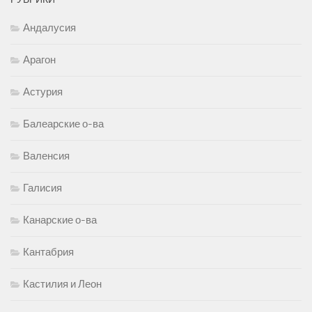
Андалусия
Арагон
Астурия
Балеарские о-ва
Валенсия
Галисия
Канарские о-ва
Кантабрия
Кастилия и Леон