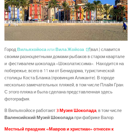
Город
Вильяхойоса
или
Вила Жойоза
(вал.) славится
своими разноцветными домами рыбаков в старом квартале
и фестивалем шоколада «Шоколатиссима». Находится на
побережье, всего в 11 км от Бенидорма, туристической
столицы Коста Бланка (провинция Аликанте). В городе
несколько замечательных пляжей, в том числе Плайя Гран.
С этого пляжа и была сделана представленная здесь
фотография.
В Вильяхойосе работают
3 Музея Шоколада
, в том числе
Валенсийский Музей Шоколада
при фабрике Валор.
Местный праздник «Мавров и христиан» отнесен к